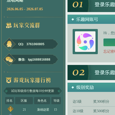
活动周期
2026.06.05 - 2026.07.05
Hi，
QQ:
3761060805
忘记密
微信:
lgg1688816888
试玩等级排行数据每10分钟更新
排名
区服
角色名
等级
达5级
奖300积分
21
枭雄赵星
15
达10级
奖500积分