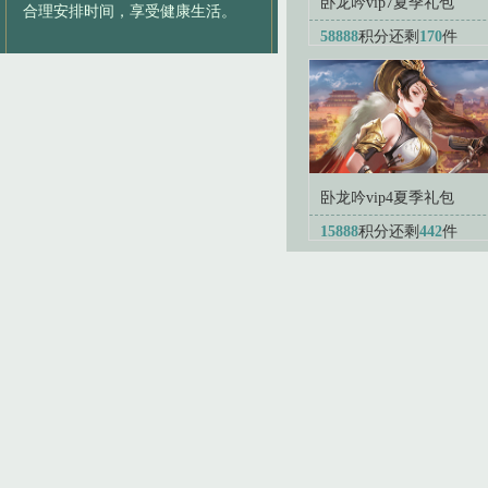
卧龙吟vip7夏季礼包
合理安排时间，享受健康生活。
58888
积分
还剩
170
件
卧龙吟vip4夏季礼包
15888
积分
还剩
442
件