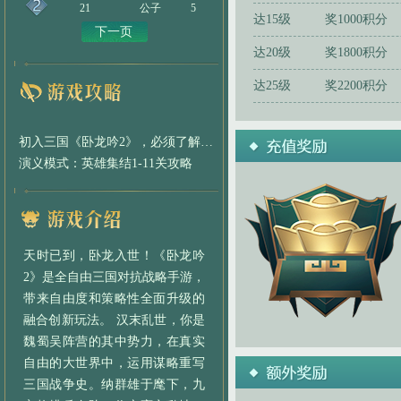
21
公子
5
达15级
奖1000积分
下一页
达20级
奖1800积分
达25级
奖2200积分
初入三国《卧龙吟2》，必须了解的那些事
演义模式：英雄集结1-11关攻略
天时已到，卧龙入世！《卧龙吟
2》是全自由三国对抗战略手游，
带来自由度和策略性全面升级的
融合创新玩法。 汉末乱世，你是
魏蜀吴阵营的其中势力，在真实
自由的大世界中，运用谋略重写
三国战争史。纳群雄于麾下，九