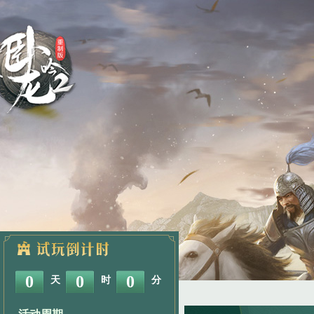
0
0
0
天
时
分