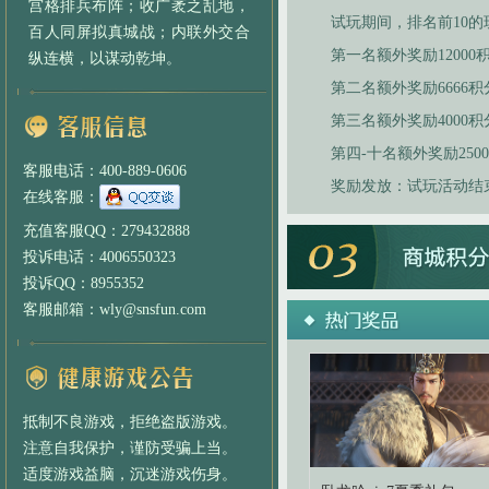
宫格排兵布阵；收广袤之乱地，
试玩期间，排名前10
百人同屏拟真城战；内联外交合
第一名额外奖励12000
纵连横，以谋动乾坤。
第二名额外奖励6666积
第三名额外奖励4000积
第四-十名额外奖励250
客服电话：400-889-0606
奖励发放：试玩活动结
在线客服：
充值客服QQ：279432888
投诉电话：4006550323
投诉QQ：8955352
客服邮箱：wly@snsfun.com
抵制不良游戏，拒绝盗版游戏。
注意自我保护，谨防受骗上当。
适度游戏益脑，沉迷游戏伤身。