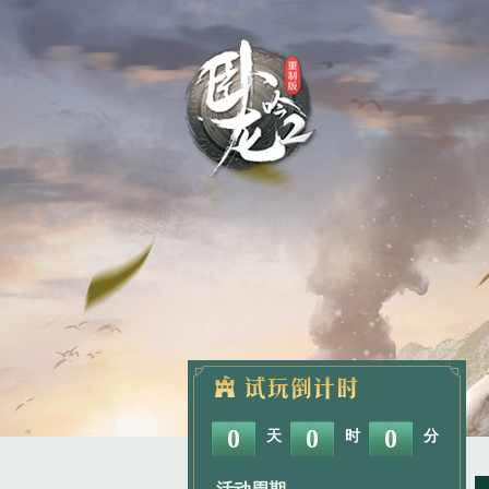
0
0
0
天
时
分