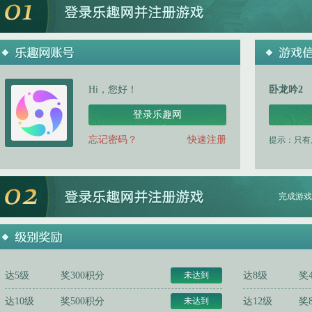
Hi，您好！
卧龙吟2
登录乐趣网
忘记密码？
快速注册
提示：只有
完成游戏
达5级
奖300积分
未达到
达8级
奖
达10级
奖500积分
未达到
达12级
奖