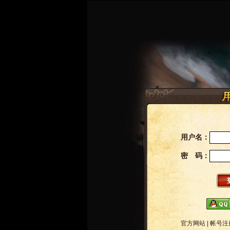
用户名：
密 码：
官方网站
|
帐号注