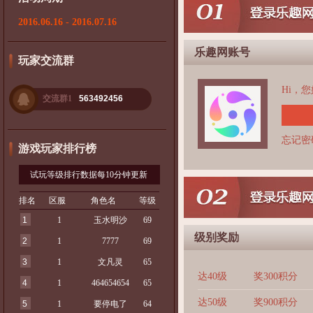
2016.06.16 - 2016.07.16
乐趣网账号
玩家交流群
Hi，
交流群1
563492456
忘记密
游戏玩家排行榜
试玩等级排行数据每10分钟更新
排名
区服
角色名
等级
1
1
玉水明沙
69
级别奖励
2
1
7777
69
3
1
文凡灵
65
达40级
奖300积分
4
1
464654654
65
达50级
奖900积分
5
1
要停电了
64