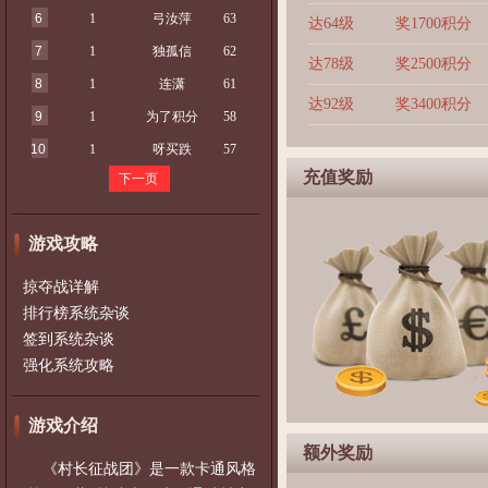
6
1
弓汝萍
63
达64级
奖1700积分
7
1
独孤信
62
达78级
奖2500积分
8
1
连潇
61
达92级
奖3400积分
9
1
为了积分
58
10
1
呀买跌
57
充值奖励
下一页
游戏攻略
掠夺战详解
排行榜系统杂谈
签到系统杂谈
强化系统攻略
游戏介绍
额外奖励
《村长征战团》是一款卡通风格