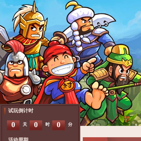
试玩倒计时
0
0
0
天
时
分
活动周期