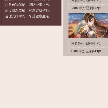
卧龙吟vip7夏季礼包
注意自我保护，谨防受骗上当。
58888
积分
还剩
172
件
适度游戏益脑，沉迷游戏伤身。
合理安排时间，享受健康生活。
卧龙吟vip4夏季礼包
15888
积分
还剩
443
件