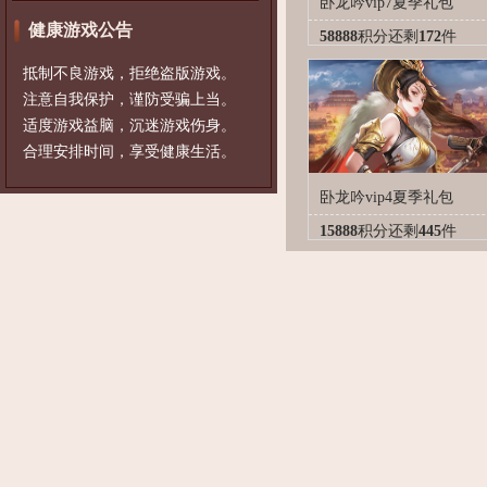
卧龙吟vip7夏季礼包
健康游戏公告
58888
积分
还剩
172
件
抵制不良游戏，拒绝盗版游戏。
注意自我保护，谨防受骗上当。
适度游戏益脑，沉迷游戏伤身。
合理安排时间，享受健康生活。
卧龙吟vip4夏季礼包
15888
积分
还剩
445
件