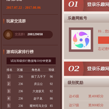
2017.07.22 - 2017.08.06
乐趣网账号
玩家交流群
Hi，
交流群1
288129658
忘记密
游戏玩家排行榜
试玩等级排行数据每10分钟更新
排名
区服
角色名
等级
1
236
插了几千下
96
级别奖励
2
236
庆云公
92
3
236
六龙驭天
92
达45级
奖400积分
4
236
赵子龙.
86
达57级
奖800积分
5
236
耀州司马文仪
85