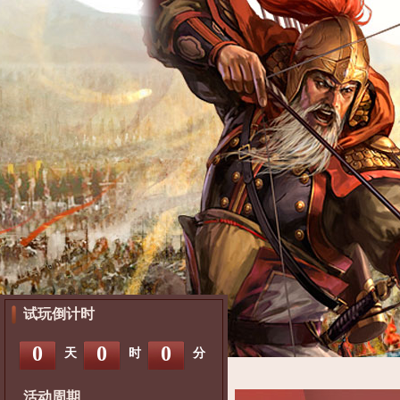
试玩倒计时
0
0
0
天
时
分
活动周期