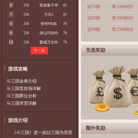
6
236
雷波秦子仲
85
达71级
奖1300积分
7
236
万马3
81
达85级
奖1900积分
8
236
登州PK柏
79
达99级
奖2300积分
9
236
潜山闫伯约
78
10
236
翼城万文向
76
充值奖励
下一页
游戏攻略
斗三国金将介绍
斗三国竞技场详解
斗三国爵位分析
斗三国求贤详解
游戏介绍
额外奖励
《斗三国》是一款以三国为背景