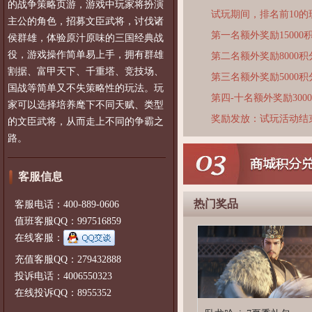
的战争策略页游，游戏中玩家将扮演
试玩期间，排名前10
主公的角色，招募文臣武将，讨伐诸
第一名额外奖励15000
侯群雄，体验原汁原味的三国经典战
役，游戏操作简单易上手，拥有群雄
第二名额外奖励8000积
割据、富甲天下、千重塔、竞技场、
第三名额外奖励5000积
国战等简单又不失策略性的玩法。玩
第四-十名额外奖励300
家可以选择培养麾下不同天赋、类型
奖励发放：试玩活动结
的文臣武将，从而走上不同的争霸之
路。
客服信息
热门奖品
客服电话：400-889-0606
值班客服QQ：997516859
在线客服：
充值客服QQ：279432888
投诉电话：4006550323
在线投诉QQ：8955352