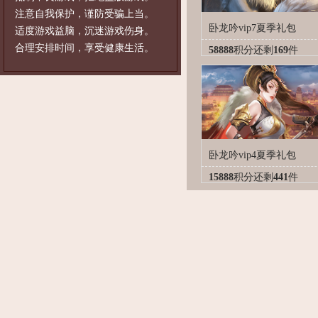
注意自我保护，谨防受骗上当。
卧龙吟vip7夏季礼包
适度游戏益脑，沉迷游戏伤身。
合理安排时间，享受健康生活。
58888
积分
还剩
169
件
卧龙吟vip4夏季礼包
15888
积分
还剩
441
件