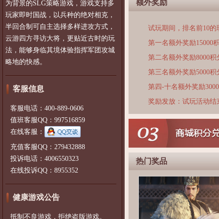
额外奖励
为背景的SLG策略游戏，游戏支持多
玩家即时国战，以兵种的绝对相克，
半回合制可自主选择多样进攻方式，
试玩期间，排名前10
云游四方寻访大将，更贴近古时的玩
第一名额外奖励15000
法，能够身临其境体验指挥军团攻城
第二名额外奖励8000积
略地的快感。
第三名额外奖励5000积
第四-十名额外奖励300
客服信息
奖励发放：试玩活动结
客服电话：400-889-0606
值班客服QQ：997516859
在线客服：
充值客服QQ：279432888
投诉电话：4006550323
热门奖品
在线投诉QQ：8955352
健康游戏公告
抵制不良游戏，拒绝盗版游戏。