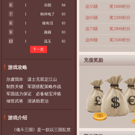
6
1
乐朗
84
达55级
奖1600积分
7
1
刚停电了
83
达65级
奖2200积分
8
1
猪有泪
83
达73级
奖2800积分
9
1
藕藕
83
达80级
奖3500积分
10
1
温玉
82
下一页
充值奖励
游戏攻略
尔虞我诈 谋士无双定江山
制胜关键 军团搭配策略作战
军团战力保证 必备秘宝淬炼
倾世武将 清谈助君治
游戏介绍
《魂斗三国》是一款以三国乱世