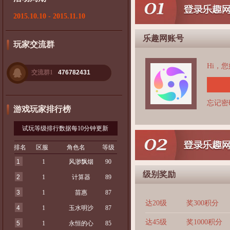
2015.10.10 - 2015.11.10
乐趣网账号
玩家交流群
Hi，
交流群1
476782431
忘记密
游戏玩家排行榜
试玩等级排行数据每10分钟更新
排名
区服
角色名
等级
1
1
风渺飘烟
90
级别奖励
2
1
计算器
89
3
1
苗惠
87
达20级
奖300积分
4
1
玉水明沙
87
达45级
奖1000积分
5
1
永恒的心
85