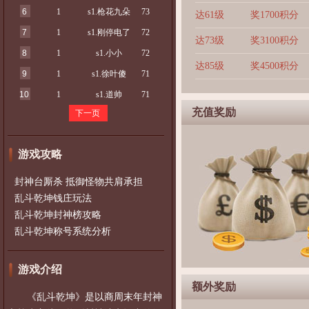
6
1
s1.枪花九朵
73
达61级
奖1700积分
7
1
s1.刚停电了
72
达73级
奖3100积分
8
1
s1.小小
72
达85级
奖4500积分
9
1
s1.徐叶傻
71
10
1
s1.道帅
71
充值奖励
下一页
游戏攻略
封神台厮杀 抵御怪物共肩承担
乱斗乾坤钱庄玩法
乱斗乾坤封神榜攻略
乱斗乾坤称号系统分析
游戏介绍
额外奖励
《乱斗乾坤》是以商周末年封神