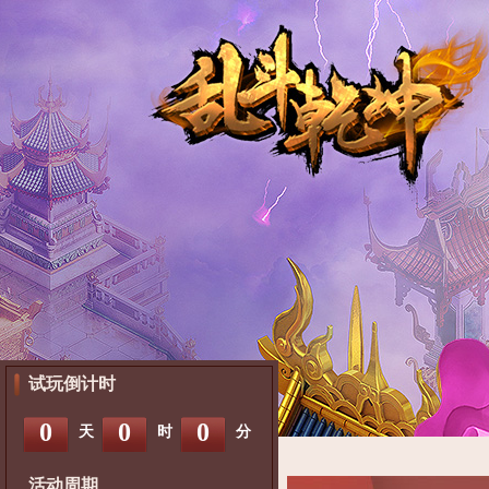
试玩倒计时
0
0
0
天
时
分
活动周期