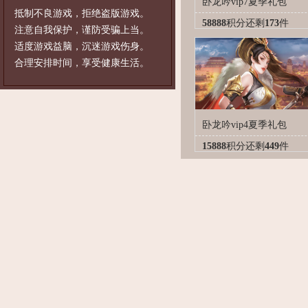
卧龙吟vip7夏季礼包
抵制不良游戏，拒绝盗版游戏。
58888
积分
还剩
173
件
注意自我保护，谨防受骗上当。
适度游戏益脑，沉迷游戏伤身。
合理安排时间，享受健康生活。
卧龙吟vip4夏季礼包
15888
积分
还剩
449
件