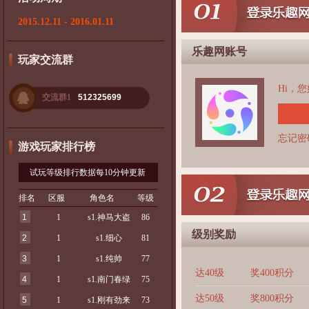
2015.12.11 - 2016.01.11
乐趣网账号
玩家交流群
Hi，
交流群1
512325699
忘记密
游戏玩家排行榜
试玩等级排行数据每10分钟更新
排名
区服
角色名
等级
1
1
s1.神马大盗
86
级别奖励
2
1
s1.细心
81
3
1
s1.纯帅
77
达40级
奖400积分
4
1
s1.南门春绿
75
达50级
奖800积分
5
1
s1.刚有劲来
73