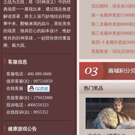
之战为主线，将《封神演义》中的经
试玩期间，排名前10
典场景一一展现出来，通过现在角度
第一名额外奖励15000
解读原著，将主人翁巧妙地结合到故
事中来。酣畅淋漓的战斗，美轮美奂
第二名额外奖励8000积
的场景，独具匠心的副本设计，惟妙
第三名额外奖励5000积
惟肖的封神英雄，一起陪你曾经重返
第四-十名额外奖励300
阐、截大战。
奖励发放：试玩活动结
客服信息
客服电话：400-889-0606
值班客服QQ：997516859
热门奖品
在线客服：
充值客服QQ：279432888
投诉电话：4006550323
在线投诉QQ：8955352
健康游戏公告