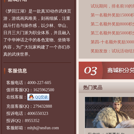
试玩期间，排名前10
《梦回江湖》是一款真3D动作武侠页
第一名额外奖励15000
游，游戏画风唯美，刻画细腻，注重
第二名额外奖励8000积
战斗打击与操作感，以少林、华山、
日月三大门派为职业体系，并且融入
第三名额外奖励5000积
了中华神话之中的各色宠物、坐骑等
第四-十名额外奖励300
内容，为广大玩家构建了一个亦幻亦
奖励发放：试玩活动结
真的武侠世界。
客服信息
客服电话：4000-227-605
热门奖品
值班客服QQ：1625962500
在线客服：
充值客服QQ：279432888
投诉电话：4006550323
投诉QQ：8955352
客服邮箱：mhjh@snsfun.com