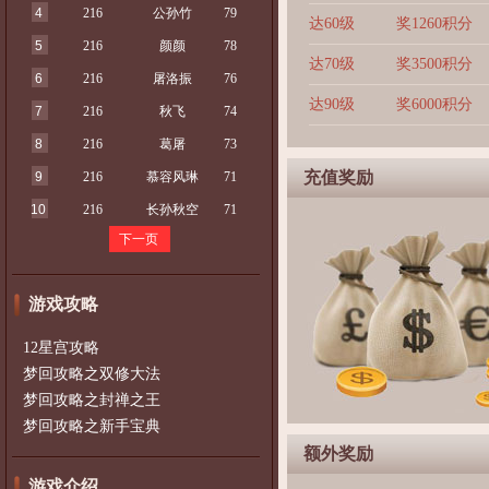
4
216
公孙竹
79
达60级
奖1260积分
5
216
颜颜
78
达70级
奖3500积分
6
216
屠洛振
76
达90级
奖6000积分
7
216
秋飞
74
8
216
葛屠
73
充值奖励
9
216
慕容风琳
71
10
216
长孙秋空
71
下一页
游戏攻略
12星宫攻略
梦回攻略之双修大法
梦回攻略之封禅之王
梦回攻略之新手宝典
额外奖励
游戏介绍