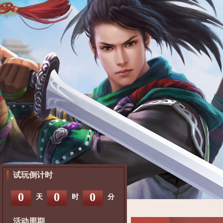
试玩倒计时
0
0
0
天
时
分
活动周期