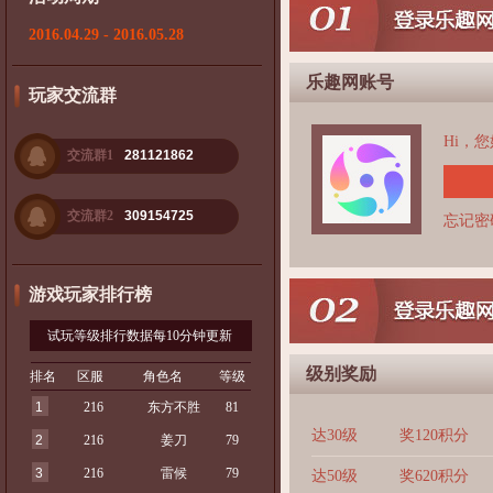
2016.04.29 - 2016.05.28
乐趣网账号
玩家交流群
Hi，
交流群1
281121862
交流群2
309154725
忘记密
游戏玩家排行榜
试玩等级排行数据每10分钟更新
级别奖励
排名
区服
角色名
等级
1
216
东方不胜
81
达30级
奖120积分
2
216
姜刀
79
3
216
雷候
79
达50级
奖620积分