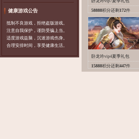
卧龙吟vip7夏季礼包
健康游戏公告
58888
积分
还剩
172
件
抵制不良游戏，拒绝盗版游戏。
注意自我保护，谨防受骗上当。
适度游戏益脑，沉迷游戏伤身。
合理安排时间，享受健康生活。
卧龙吟vip4夏季礼包
15888
积分
还剩
447
件