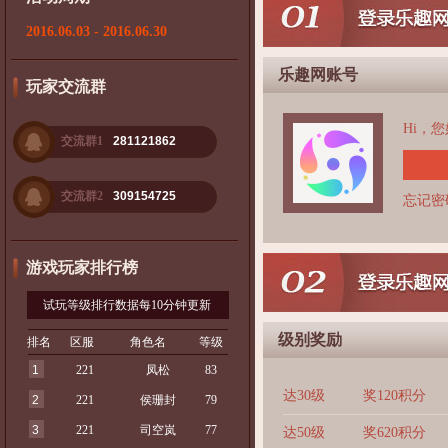
2016.06.03 - 2016.06.30
乐趣网账号
玩家交流群
Hi，
交流群1
281121862
交流群2
309154725
忘记密
游戏玩家排行榜
试玩等级排行数据每10分钟更新
级别奖励
排名
区服
角色名
等级
1
221
凤松
83
达30级
奖120积分
2
221
侯珊封
79
3
221
司空岚
77
达50级
奖620积分