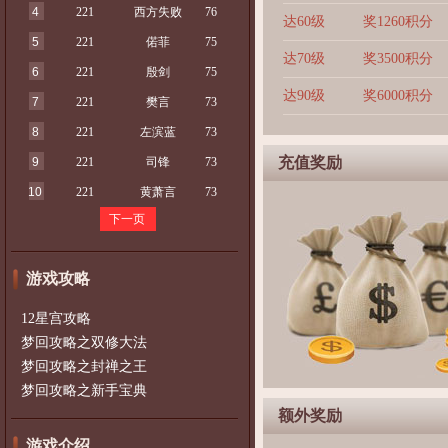
4
221
西方失败
76
达60级
奖1260积分
5
221
偌菲
75
达70级
奖3500积分
6
221
殷剑
75
达90级
奖6000积分
7
221
樊言
73
8
221
左滨蓝
73
充值奖励
9
221
司锋
73
10
221
黄萧言
73
下一页
游戏攻略
12星宫攻略
梦回攻略之双修大法
梦回攻略之封禅之王
梦回攻略之新手宝典
额外奖励
游戏介绍