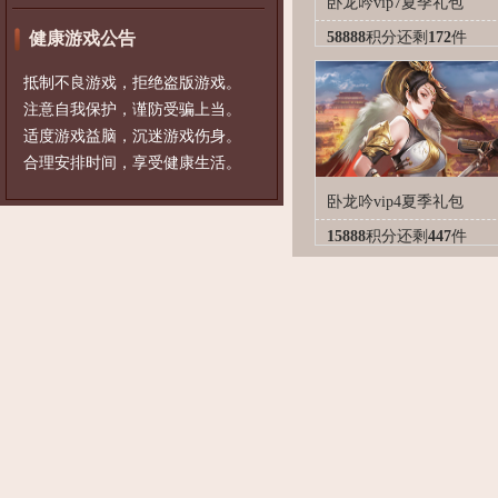
卧龙吟vip7夏季礼包
健康游戏公告
58888
积分
还剩
172
件
抵制不良游戏，拒绝盗版游戏。
注意自我保护，谨防受骗上当。
适度游戏益脑，沉迷游戏伤身。
合理安排时间，享受健康生活。
卧龙吟vip4夏季礼包
15888
积分
还剩
447
件