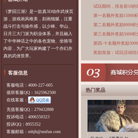
试玩期间，排名前10
《梦回江湖》是一款真3D动作武侠页
第一名额外奖励15000
游，游戏画风唯美，刻画细腻，注重
第二名额外奖励8000积
战斗打击与操作感，以少林、华山、
日月三大门派为职业体系，并且融入
第三名额外奖励5000积
了中华神话之中的各色宠物、坐骑等
第四-十名额外奖励300
内容，为广大玩家构建了一个亦幻亦
奖励发放：试玩活动结
真的武侠世界。
客服信息
客服电话：4000-227-605
热门奖品
值班客服QQ：1625962500
在线客服：
充值客服QQ：279432888
投诉电话：4006550323
投诉QQ：8955352
客服邮箱：mhjh@snsfun.com