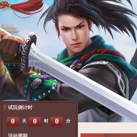
试玩倒计时
0
0
0
天
时
分
活动周期