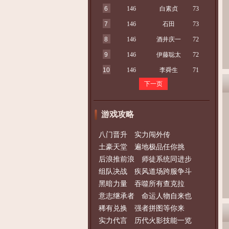
6
146
白素贞
73
7
146
石田
73
8
146
酒井庆一
72
9
146
伊藤聡太
72
10
146
李舜生
71
下一页
游戏攻略
八门晋升 实力闯外传
土豪天堂 遍地极品任你挑
后浪推前浪 师徒系统同进步
组队决战 疾风道场跨服争斗
黑暗力量 吞噬所有查克拉
意志继承者 命运人物自来也
稀有兑换 强者拼图等你来
实力代言 历代火影技能一览