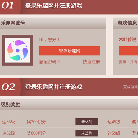
乐趣网账号
游戏信息
Hi，您好！
木叶传说
登录乐趣网
忘记密码？
快速注册
提示：只有
完成游戏
级别奖励
达35级
奖200积分
未达到
达45级
奖
达52级
奖800积分
未达到
达59级
奖