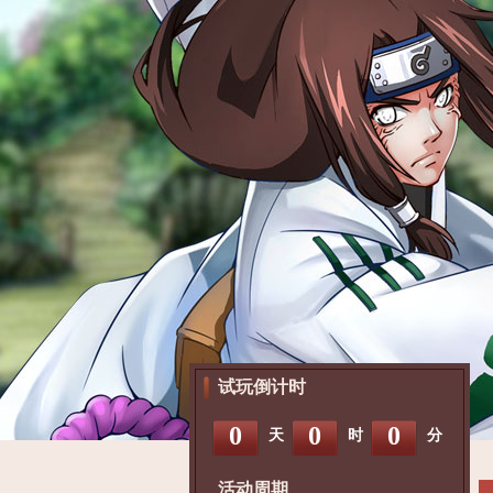
试玩倒计时
0
0
0
天
时
分
活动周期