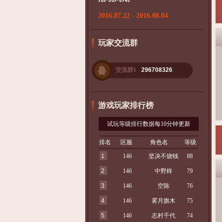
2016.07.22 - 2016.08.04
玩家交流群
交流群1
296708326
游戏玩家排行榜
试玩等级排行数据每10分钟更新
排名
区服
角色名
等级
1
146
坚决不烧钱
88
2
146
中野柊
79
3
146
空陈
76
4
146
雾月旗木
75
5
146
志村千代
74