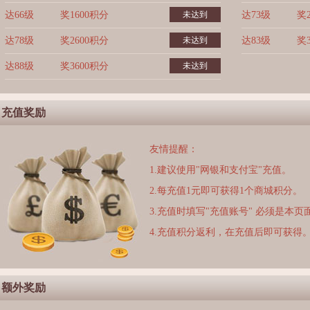
达66级
奖1600积分
未达到
达73级
奖
达78级
奖2600积分
未达到
达83级
奖
达88级
奖3600积分
未达到
充值奖励
友情提醒：
1.建议使用"网银和支付宝"充值。
2.每充值1元即可获得1个商城积分。
3.充值时填写"充值账号" 必须是本
4.充值积分返利，在充值后即可获得
额外奖励