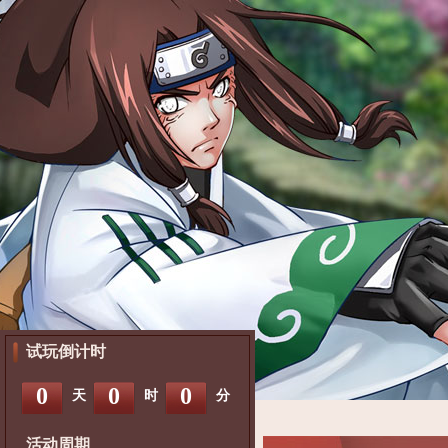
试玩倒计时
0
0
0
天
时
分
活动周期