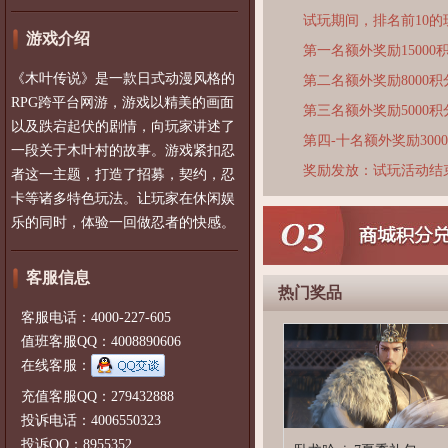
试玩期间，排名前10
游戏介绍
第一名额外奖励15000
《木叶传说》是一款日式动漫风格的
第二名额外奖励8000积
RPG跨平台网游，游戏以精美的画面
第三名额外奖励5000积
以及跌宕起伏的剧情，向玩家讲述了
第四-十名额外奖励300
一段关于木叶村的故事。游戏紧扣忍
奖励发放：试玩活动结
者这一主题，打造了招募，契约，忍
卡等诸多特色玩法。让玩家在休闲娱
乐的同时，体验一回做忍者的快感。
客服信息
热门奖品
客服电话：4000-227-605
值班客服QQ：4008890606
在线客服：
充值客服QQ：279432888
投诉电话：4006550323
投诉QQ：8955352