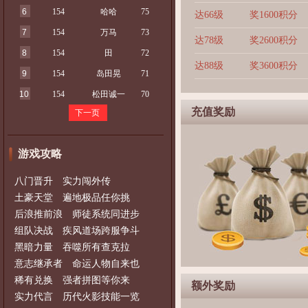
6
154
哈哈
75
达66级
奖1600积分
7
154
万马
73
达78级
奖2600积分
8
154
田
72
达88级
奖3600积分
9
154
岛田晃
71
10
154
松田诚一
70
充值奖励
下一页
游戏攻略
八门晋升 实力闯外传
土豪天堂 遍地极品任你挑
后浪推前浪 师徒系统同进步
组队决战 疾风道场跨服争斗
黑暗力量 吞噬所有查克拉
意志继承者 命运人物自来也
稀有兑换 强者拼图等你来
额外奖励
实力代言 历代火影技能一览