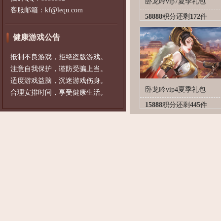
卧龙吟vip7夏季礼包
客服邮箱：kf@lequ.com
58888
积分
还剩
172
件
健康游戏公告
抵制不良游戏，拒绝盗版游戏。
注意自我保护，谨防受骗上当。
适度游戏益脑，沉迷游戏伤身。
卧龙吟vip4夏季礼包
合理安排时间，享受健康生活。
15888
积分
还剩
445
件