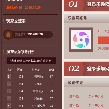
2016.09.16 - 2016.09.29
乐趣网账号
玩家交流群
Hi，
交流群1
296708326
忘记密
游戏玩家排行榜
试玩等级排行数据每10分钟更新
排名
区服
角色名
等级
1
154
贝贝加
87
级别奖励
2
154
小bai
81
3
154
蛤蟆仙人
79
达35级
奖200积分
4
154
10佐佐
77
达52级
奖800积分
5
154
长谷川悠登
75