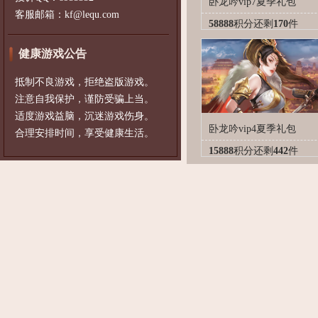
卧龙吟vip7夏季礼包
客服邮箱：kf@lequ.com
58888
积分
还剩
170
件
健康游戏公告
抵制不良游戏，拒绝盗版游戏。
注意自我保护，谨防受骗上当。
适度游戏益脑，沉迷游戏伤身。
卧龙吟vip4夏季礼包
合理安排时间，享受健康生活。
15888
积分
还剩
442
件