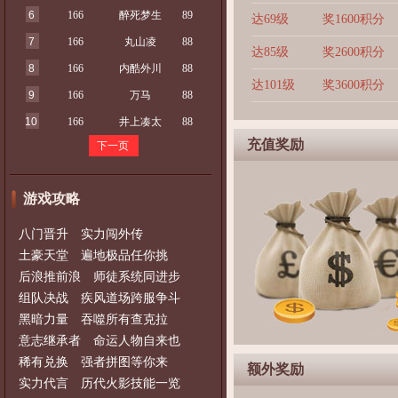
6
166
醉死梦生
89
达69级
奖1600积分
7
166
丸山凌
88
达85级
奖2600积分
8
166
内酷外川
88
达101级
奖3600积分
9
166
万马
88
10
166
井上凑太
88
充值奖励
下一页
游戏攻略
八门晋升 实力闯外传
土豪天堂 遍地极品任你挑
后浪推前浪 师徒系统同进步
组队决战 疾风道场跨服争斗
黑暗力量 吞噬所有查克拉
意志继承者 命运人物自来也
稀有兑换 强者拼图等你来
额外奖励
实力代言 历代火影技能一览