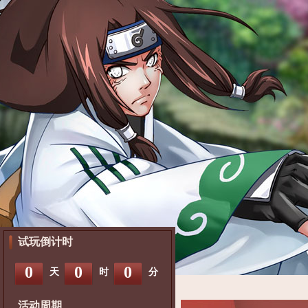
试玩倒计时
0
0
0
天
时
分
活动周期