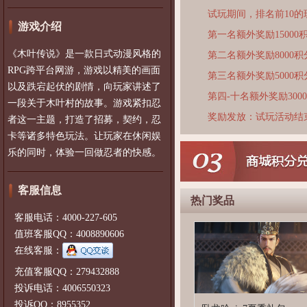
试玩期间，排名前10
游戏介绍
第一名额外奖励15000
《木叶传说》是一款日式动漫风格的
第二名额外奖励8000积
RPG跨平台网游，游戏以精美的画面
第三名额外奖励5000积
以及跌宕起伏的剧情，向玩家讲述了
第四-十名额外奖励300
一段关于木叶村的故事。游戏紧扣忍
奖励发放：试玩活动结
者这一主题，打造了招募，契约，忍
卡等诸多特色玩法。让玩家在休闲娱
乐的同时，体验一回做忍者的快感。
客服信息
热门奖品
客服电话：4000-227-605
值班客服QQ：4008890606
在线客服：
充值客服QQ：279432888
投诉电话：4006550323
投诉QQ：8955352