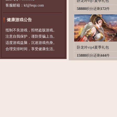
卧龙吟vip7夏季礼包
客服邮箱：kf@lequ.com
58888
积分
还剩
172
件
健康游戏公告
抵制不良游戏，拒绝盗版游戏。
注意自我保护，谨防受骗上当。
适度游戏益脑，沉迷游戏伤身。
卧龙吟vip4夏季礼包
合理安排时间，享受健康生活。
15888
积分
还剩
444
件