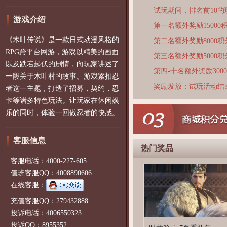
试玩期间，排名前10
游戏介绍
第一名额外奖励15000
《木叶传说》是一款日式动漫风格的
第二名额外奖励8000积
RPG跨平台网游，游戏以精美的画面
第三名额外奖励5000积
以及跌宕起伏的剧情，向玩家讲述了
第四-十名额外奖励300
一段关于木叶村的故事。游戏紧扣忍
奖励发放：试玩活动结
者这一主题，打造了招募，契约，忍
卡等诸多特色玩法。让玩家在休闲娱
乐的同时，体验一回做忍者的快感。
客服信息
热门奖品
客服电话：4000-227-605
值班客服QQ：4008890606
在线客服：
充值客服QQ：279432888
投诉电话：4006550323
投诉QQ：8955352