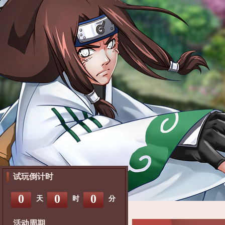
试玩倒计时
0
0
0
天
时
分
活动周期