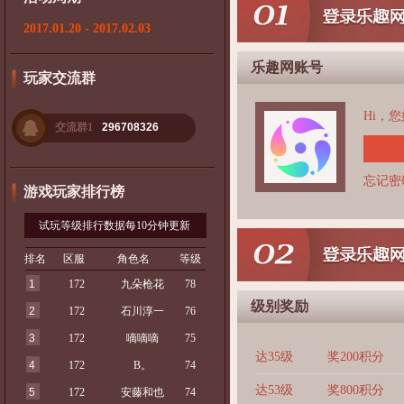
2017.01.20 - 2017.02.03
乐趣网账号
玩家交流群
Hi，
交流群1
296708326
忘记密
游戏玩家排行榜
试玩等级排行数据每10分钟更新
排名
区服
角色名
等级
1
172
九朵枪花
78
级别奖励
2
172
石川淳一
76
3
172
嘀嘀嘀
75
达35级
奖200积分
4
172
B。
74
达53级
奖800积分
5
172
安藤和也
74