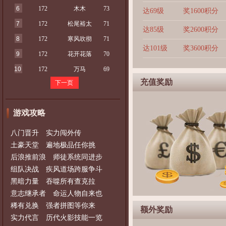
6
172
木木
73
达69级
奖1600积分
7
172
松尾裕太
71
达85级
奖2600积分
8
172
寒风吹彻
71
达101级
奖3600积分
9
172
花开花落
70
10
172
万马
69
充值奖励
下一页
游戏攻略
八门晋升 实力闯外传
土豪天堂 遍地极品任你挑
后浪推前浪 师徒系统同进步
组队决战 疾风道场跨服争斗
黑暗力量 吞噬所有查克拉
意志继承者 命运人物自来也
稀有兑换 强者拼图等你来
额外奖励
实力代言 历代火影技能一览