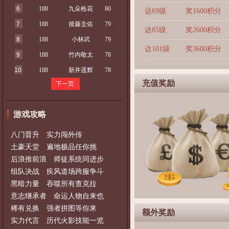
6
188
九朵枪花
80
达69级
奖1600积分
7
188
後藤圭佑
79
达85级
奖2600积分
8
188
小林武
79
达101级
奖3600积分
9
188
竹内敬太
78
10
188
新井遥辉
78
充值奖励
下一页
游戏攻略
八门晋升 实力闯外传
土豪天堂 遍地极品任你挑
后浪推前浪 师徒系统同进步
组队决战 疾风道场跨服争斗
黑暗力量 吞噬所有查克拉
意志继承者 命运人物自来也
稀有兑换 强者拼图等你来
额外奖励
实力代言 历代火影技能一览