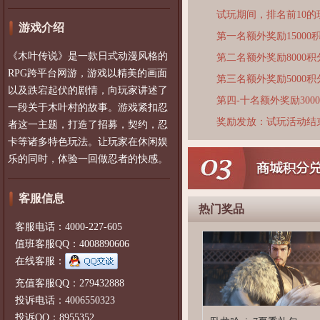
试玩期间，排名前10
游戏介绍
第一名额外奖励15000
《木叶传说》是一款日式动漫风格的
第二名额外奖励8000积
RPG跨平台网游，游戏以精美的画面
第三名额外奖励5000积
以及跌宕起伏的剧情，向玩家讲述了
第四-十名额外奖励300
一段关于木叶村的故事。游戏紧扣忍
奖励发放：试玩活动结
者这一主题，打造了招募，契约，忍
卡等诸多特色玩法。让玩家在休闲娱
乐的同时，体验一回做忍者的快感。
客服信息
热门奖品
客服电话：4000-227-605
值班客服QQ：4008890606
在线客服：
充值客服QQ：279432888
投诉电话：4006550323
投诉QQ：8955352