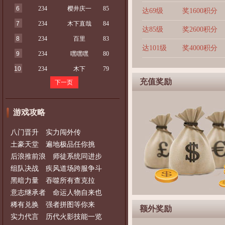
6
234
樱井庆一
85
达69级
奖1600积分
7
234
木下直哉
84
达85级
奖2600积分
8
234
百里
83
达101级
奖4000积分
9
234
嘿嘿嘿
80
10
234
木下
79
充值奖励
下一页
游戏攻略
八门晋升 实力闯外传
土豪天堂 遍地极品任你挑
后浪推前浪 师徒系统同进步
组队决战 疾风道场跨服争斗
黑暗力量 吞噬所有查克拉
意志继承者 命运人物自来也
稀有兑换 强者拼图等你来
额外奖励
实力代言 历代火影技能一览