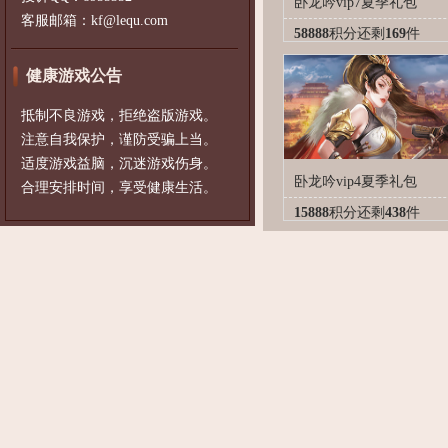
卧龙吟vip7夏季礼包
客服邮箱：kf@lequ.com
58888
积分
还剩
169
件
健康游戏公告
抵制不良游戏，拒绝盗版游戏。
注意自我保护，谨防受骗上当。
适度游戏益脑，沉迷游戏伤身。
卧龙吟vip4夏季礼包
合理安排时间，享受健康生活。
15888
积分
还剩
438
件