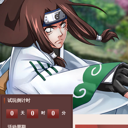
试玩倒计时
0
0
0
天
时
分
活动周期