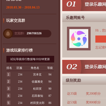
2018.03.30 - 2018.04.13
乐趣网账号
玩家交流群
Hi，
交流群1
296708326
忘记密
游戏玩家排行榜
试玩等级排行数据每10分钟更新
排名
区服
角色名
等级
1
234
宫本玄
94
级别奖励
2
234
佐藤雅史
94
3
234
松田実
90
达35级
奖200积分
4
234
石田泰知
87
达53级
奖800积分
5
234
村田贤太郎
86