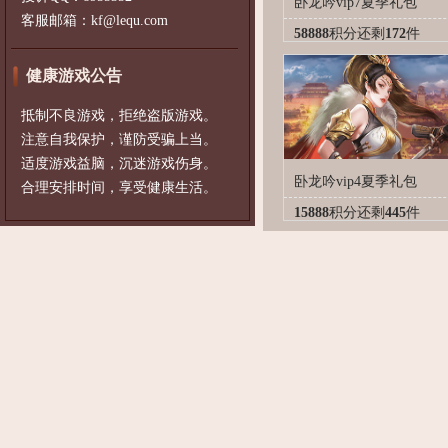
卧龙吟vip7夏季礼包
客服邮箱：kf@lequ.com
58888
积分
还剩
172
件
健康游戏公告
抵制不良游戏，拒绝盗版游戏。
注意自我保护，谨防受骗上当。
适度游戏益脑，沉迷游戏伤身。
卧龙吟vip4夏季礼包
合理安排时间，享受健康生活。
15888
积分
还剩
445
件