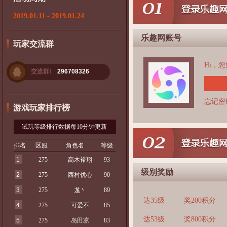
2019.01.11 - 2019.01.24
乐趣网账号
玩家交流群
Hi，
交流群1
296708326
忘记密
游戏玩家排行榜
试玩等级排行数据每10分钟更新
排名
区服
角色名
等级
1
275
高木裕翔
93
级别奖励
2
275
西村优心
90
3
275
尨丶
89
达35级
奖200积分
4
275
可爱不
85
达53级
奖800积分
5
275
岛田凉
83