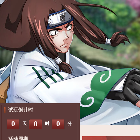
试玩倒计时
0
0
0
天
时
分
活动周期