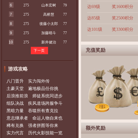
6
275
山本宏树
79
达69级
奖1600积分
7
275
高桥慧
77
达85级
奖2500积分
8
275
後藤小太郎
77
达101级
奖3300积分
9
275
加藤晴斗
77
10
275
新井健治
77
充值奖励
下一页
游戏攻略
八门晋升 实力闯外传
土豪天堂 遍地极品任你挑
后浪推前浪 师徒系统同进步
组队决战 疾风道场跨服争斗
黑暗力量 吞噬所有查克拉
意志继承者 命运人物自来也
稀有兑换 强者拼图等你来
额外奖励
实力代言 历代火影技能一览