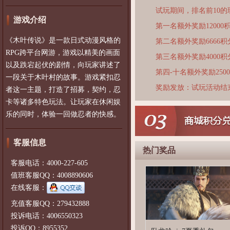
试玩期间，排名前10
游戏介绍
第一名额外奖励12000
《木叶传说》是一款日式动漫风格的
第二名额外奖励6666积
RPG跨平台网游，游戏以精美的画面
第三名额外奖励4000积
以及跌宕起伏的剧情，向玩家讲述了
第四-十名额外奖励250
一段关于木叶村的故事。游戏紧扣忍
奖励发放：试玩活动结
者这一主题，打造了招募，契约，忍
卡等诸多特色玩法。让玩家在休闲娱
乐的同时，体验一回做忍者的快感。
客服信息
热门奖品
客服电话：4000-227-605
值班客服QQ：4008890606
在线客服：
充值客服QQ：279432888
投诉电话：4006550323
投诉QQ：8955352