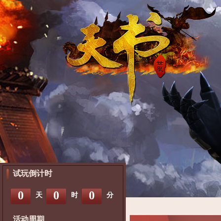
试玩倒计时
0
0
0
天
时
分
活动周期