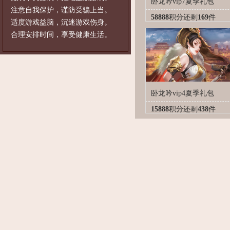
卧龙吟vip7夏季礼包
注意自我保护，谨防受骗上当。
58888
积分
还剩
169
件
适度游戏益脑，沉迷游戏伤身。
合理安排时间，享受健康生活。
卧龙吟vip4夏季礼包
15888
积分
还剩
438
件