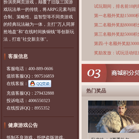
扮演类网页游戏，颠覆了旧版三国游
试玩期间，排名前10
戏玩法单一的传统，将ARPG元素与回
第一名额外奖励15000
合制、策略性、益智型等不同类游戏
的经典玩法融为一体，主打"万人同屏
第二名额外奖励8000积
抢地盘"和"在线时间换铜钱"等创新玩
第三名额外奖励5000积
法，打造"社交新主张"。
第四-十名额外奖励300
奖励发放：试玩活动结
客服信息
客服电话：400-889-0606
值班客服QQ：997516859
在线客服：
热门奖品
充值客服QQ：279432888
投诉电话：4006550323
在线投诉QQ：8955352
健康游戏公告
抵制不良游戏，拒绝盗版游戏。