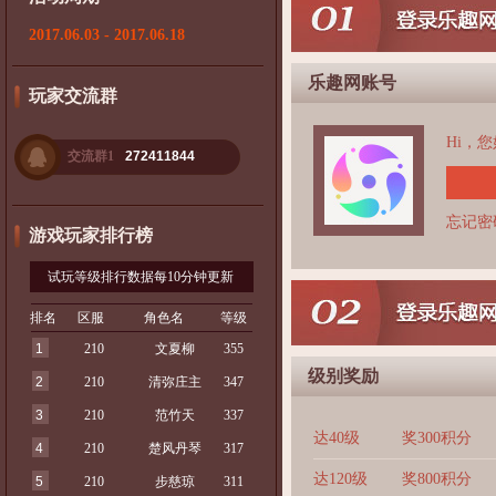
2017.06.03 - 2017.06.18
乐趣网账号
玩家交流群
Hi，
交流群1
272411844
忘记密
游戏玩家排行榜
试玩等级排行数据每10分钟更新
排名
区服
角色名
等级
1
210
文夏柳
355
级别奖励
2
210
清弥庄主
347
3
210
范竹天
337
达40级
奖300积分
4
210
楚风丹琴
317
达120级
奖800积分
5
210
步慈琼
311