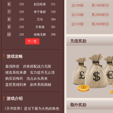
6
210
尉迟暗香
311
达190级
奖1400积分
7
210
单于素妍
310
达250级
奖2000积分
8
210
万马
304
达310级
奖2600积分
9
210
月青烟
301
10
210
侯梅无舞
296
充值奖励
下一页
游戏攻略
最强阵容 武将搭配战力无限
锻造系统来袭 实力提升无止境
购买后悔药 洗点从头再来
盖世英雄到来 副本系统揭秘
游戏介绍
额外奖励
《天书世界》是当下最为火热的角色