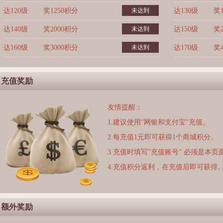
达120级
奖1250积分
未达到
达130级
奖
达140级
奖2000积分
未达到
达150级
奖
达160级
奖3000积分
未达到
达170级
奖
充值奖励
友情提醒：
1.建议使用"网银和支付宝"充值。
2.每充值1元即可获得1个商城积分。
3.充值时填写"充值账号" 必须是本
4.充值积分返利，在充值后即可获得
额外奖励