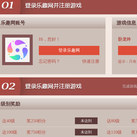
乐趣网账号
游戏信息
Hi，您好！
卧龙吟
登录乐趣网
忘记密码？
快速注册
提示：只有
完成游戏
级别奖励
达40级
奖250积分
未达到
达80级
奖
达100级
奖750积分
未达到
达110级
奖