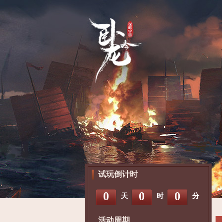
试玩倒计时
0
0
0
天
时
分
活动周期