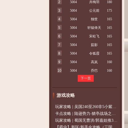
2
5004
卉绚羽
180
3
5004
公元前
175
4
5004
独世
165
5
5004
轩辕倚天
165
6
5004
宋松飞
165
7
5004
茹影
165
8
5004
令狐霞
165
9
5004
高岚
160
10
5004
乔巴
160
下一页
游戏攻略
玩家攻略 | 吴国240至260非5小紫过策免
卡点攻略 | 陆逊势力-猇亭战场之陆逊
玩家攻略 | 蜀国无曹洪/郭嘉娃推375级，
【霸业】新区/新手全攻略（三国通用）2