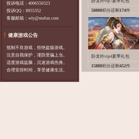
卧龙吟vip7夏季礼包
投诉电话：4006550323
58888
积分
还剩
174
件
投诉QQ：8955352
客服邮箱：wly@snsfun.com
健康游戏公告
抵制不良游戏，拒绝盗版游戏。
注意自我保护，谨防受骗上当。
卧龙吟vip4夏季礼包
适度游戏益脑，沉迷游戏伤身。
15888
积分
还剩
452
件
合理安排时间，享受健康生活。