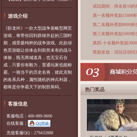
试玩期间，排名前10
第一名额外奖励15000
游戏介绍
第二名额外奖励8000积
《卧龙吟》一款大型战争策略型网页
第三名额外奖励5000积
游戏，将带你回到群雄并起的三国时
期，感受最纯粹的战争游戏。此款绿
第四-十名额外奖励300
色页游能让你体会到前所未有的战斗
奖励发放：试玩活动结
体验，既无商城道具，也无宝石合
成，只要你有毅力，普通玩家也能称
霸。一骑当千的历史名将，彼此克制
的各系兵种，属性随机的神兵利器，
都将是你争霸天下的制胜筹码。
热门奖品
客服信息
客服电话：400-889-0606
在线客服：
充值客服QQ：279432888