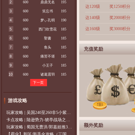
2
600
鼎鼎无名
195
达120级
奖1250积分
3
600
笑忘书
195
达140级
奖2000积分
4
600
梦ぃ孔明
190
达160级
奖3000积分
5
600
西门吹雪花
185
6
600
聖書
185
7
600
鱼头
185
充值奖励
8
600
痛苦不堪
185
9
600
小王子
185
10
600
诸葛震羽
185
下一页
游戏攻略
玩家攻略 | 吴国240至260非5小紫过策免
卡点攻略 | 陆逊势力-猇亭战场之陆逊
额外奖励
玩家攻略 | 蜀国无曹洪/郭嘉娃推375级，
【霸业】新区/新手全攻略（三国通用）2