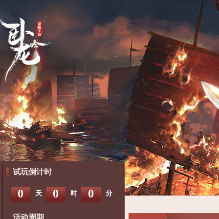
试玩倒计时
0
0
0
天
时
分
活动周期