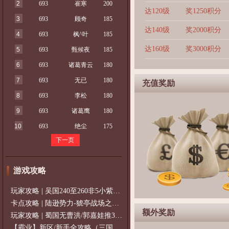
2
693
崔寒
200
达120级
奖1250积分
3
693
顾奇
185
达140级
奖2000积分
4
693
枫^叶
185
达160级
奖3000积分
5
693
甄候夜
185
6
693
诸葛青云
180
7
693
无已
180
充值奖励
8
693
李松
180
9
693
诸葛鹰
180
10
693
绝尘
175
下一页
游戏攻略
玩家攻略 | 吴国240至260非5小紫过策免
卡点攻略 | 陆逊势力-猇亭战场之陆逊
额外奖励
玩家攻略 | 蜀国无曹洪/郭嘉娃推375级，
【霸业】新区/新手全攻略（三国通用）2