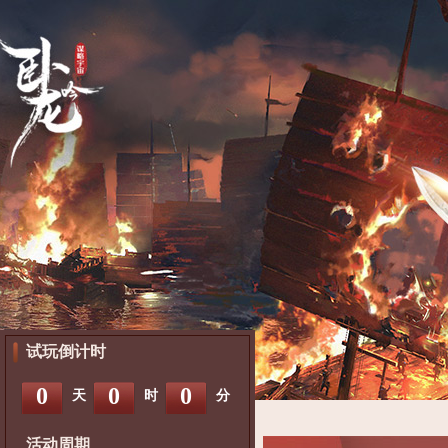
试玩倒计时
0
0
0
天
时
分
活动周期