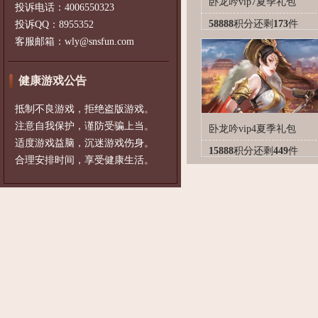
卧龙吟vip7夏季礼包
投诉电话：4006550323
58888
积分
还剩
173
件
投诉QQ：8955352
客服邮箱：wly@snsfun.com
健康游戏公告
抵制不良游戏，拒绝盗版游戏。
注意自我保护，谨防受骗上当。
卧龙吟vip4夏季礼包
适度游戏益脑，沉迷游戏伤身。
15888
积分
还剩
449
件
合理安排时间，享受健康生活。