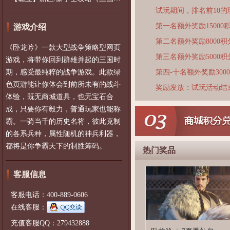
试玩期间，排名前10
第一名额外奖励15000
游戏介绍
第二名额外奖励8000积
《卧龙吟》一款大型战争策略型网页
第三名额外奖励5000积
游戏，将带你回到群雄并起的三国时
期，感受最纯粹的战争游戏。此款绿
第四-十名额外奖励300
色页游能让你体会到前所未有的战斗
奖励发放：试玩活动结
体验，既无商城道具，也无宝石合
成，只要你有毅力，普通玩家也能称
霸。一骑当千的历史名将，彼此克制
的各系兵种，属性随机的神兵利器，
都将是你争霸天下的制胜筹码。
热门奖品
客服信息
客服电话：400-889-0606
在线客服：
充值客服QQ：279432888