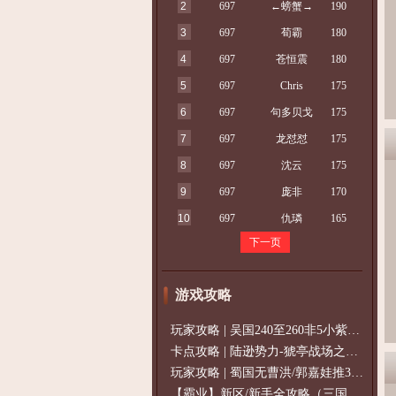
2
697
←螃蟹→
190
3
697
荀霸
180
4
697
苍恒震
180
5
697
Chris
175
6
697
句多贝戈
175
7
697
龙怼怼
175
8
697
沈云
175
9
697
庞非
170
10
697
仇璘
165
下一页
游戏攻略
玩家攻略 | 吴国240至260非5小紫过策免
卡点攻略 | 陆逊势力-猇亭战场之陆逊
玩家攻略 | 蜀国无曹洪/郭嘉娃推375级，
【霸业】新区/新手全攻略（三国通用）2