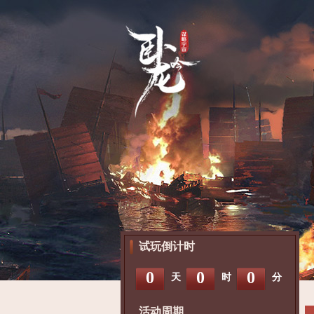
试玩倒计时
0
0
0
天
时
分
活动周期