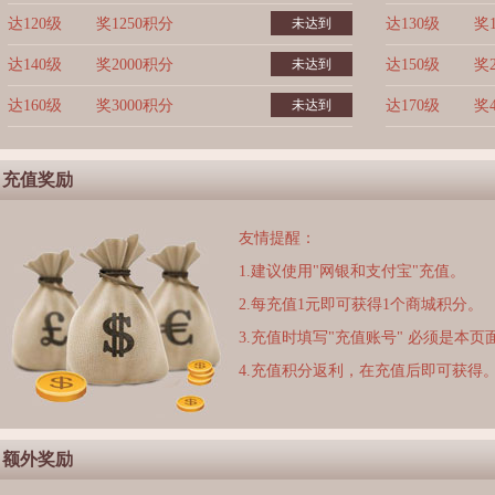
达120级
奖1250积分
未达到
达130级
奖
达140级
奖2000积分
未达到
达150级
奖
达160级
奖3000积分
未达到
达170级
奖
充值奖励
友情提醒：
1.建议使用"网银和支付宝"充值。
2.每充值1元即可获得1个商城积分。
3.充值时填写"充值账号" 必须是本
4.充值积分返利，在充值后即可获得
额外奖励