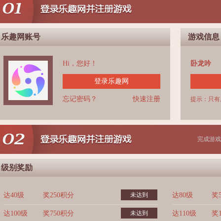
乐趣网账号
游戏信息
Hi，您好！
卧龙吟
登录乐趣网
忘记密码？
快速注册
提示：只有
完成游戏
级别奖励
达40级
奖250积分
未达到
达80级
奖
达100级
奖750积分
未达到
达110级
奖