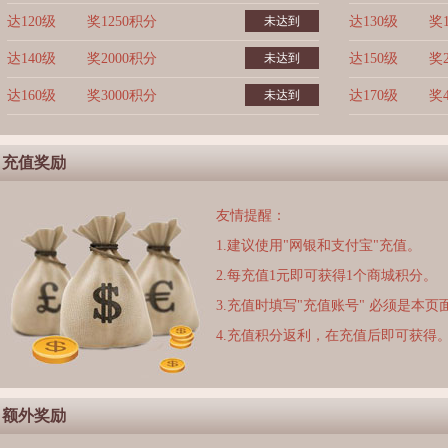
达120级
奖1250积分
未达到
达130级
奖
达140级
奖2000积分
未达到
达150级
奖
达160级
奖3000积分
未达到
达170级
奖
充值奖励
友情提醒：
1.建议使用"网银和支付宝"充值。
2.每充值1元即可获得1个商城积分。
3.充值时填写"充值账号" 必须是本
4.充值积分返利，在充值后即可获得
额外奖励