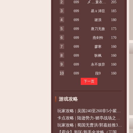
2
699
〆 ﹏蓑衣客ゞ
205
3
699
易﹫泽臣
185
4
699
谢浪
180
5
699
唐刀无敌
175
6
699
燕剑怜
170
7
699
廖寒
160
8
699
耿枫
160
9
699
永不放弃
160
10
699
段9
160
下一页
游戏攻略
玩家攻略 | 吴国240至260非5小紫过策免
卡点攻略 | 陆逊势力-猇亭战场之陆逊
玩家攻略 | 蜀国无曹洪/郭嘉娃推375级，
【霸业】新区/新手全攻略（三国通用）2