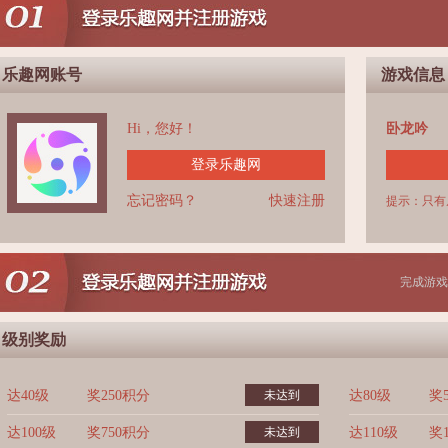
乐趣网账号
游戏信息
Hi，您好！
卧龙吟
登录乐趣网
忘记密码？
快速注册
提示：只有
完成游戏
级别奖励
达40级
奖250积分
未达到
达80级
奖
达100级
奖750积分
未达到
达110级
奖