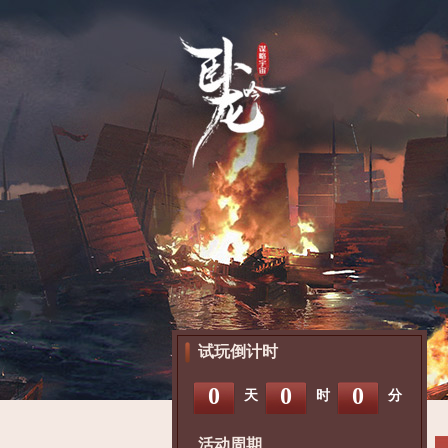
试玩倒计时
0
0
0
天
时
分
活动周期