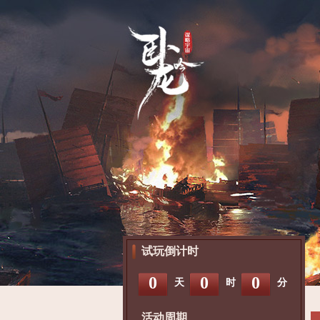
试玩倒计时
0
0
0
天
时
分
活动周期