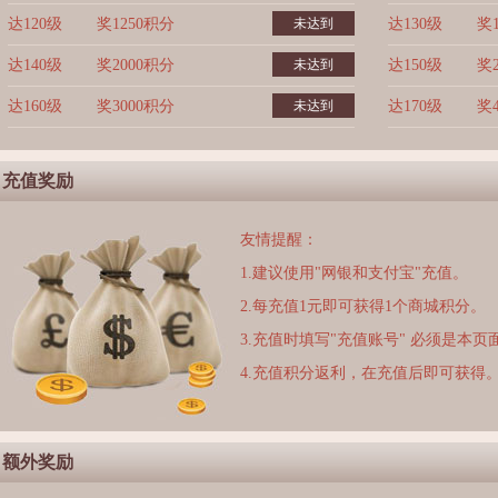
达120级
奖1250积分
未达到
达130级
奖
达140级
奖2000积分
未达到
达150级
奖
达160级
奖3000积分
未达到
达170级
奖
充值奖励
友情提醒：
1.建议使用"网银和支付宝"充值。
2.每充值1元即可获得1个商城积分。
3.充值时填写"充值账号" 必须是本
4.充值积分返利，在充值后即可获得
额外奖励