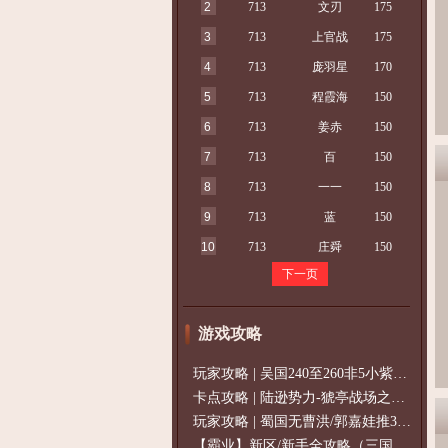
2
713
文刃
175
3
713
上官战
175
4
713
庞羽星
170
5
713
程霞海
150
6
713
姜赤
150
7
713
百
150
8
713
一一
150
9
713
蓝
150
10
713
庄舜
150
下一页
游戏攻略
玩家攻略 | 吴国240至260非5小紫过策免
卡点攻略 | 陆逊势力-猇亭战场之陆逊
玩家攻略 | 蜀国无曹洪/郭嘉娃推375级，
【霸业】新区/新手全攻略（三国通用）2