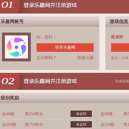
乐趣网账号
游戏信息
Hi，您好！
卧龙吟
登录乐趣网
忘记密码？
快速注册
提示：只有
完成游戏
级别奖励
达40级
奖250积分
未达到
达80级
奖
达100级
奖750积分
未达到
达110级
奖