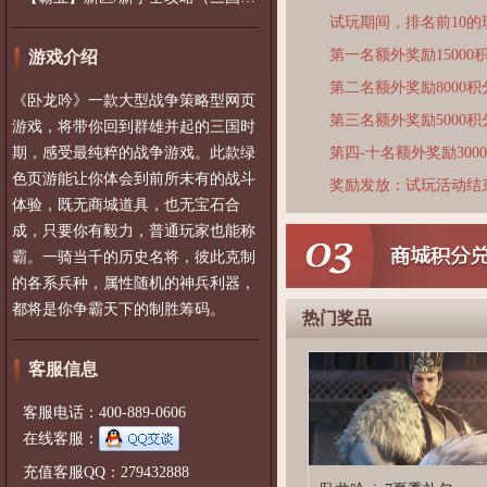
试玩期间，排名前10
第一名额外奖励15000
游戏介绍
第二名额外奖励8000积
《卧龙吟》一款大型战争策略型网页
第三名额外奖励5000积
游戏，将带你回到群雄并起的三国时
期，感受最纯粹的战争游戏。此款绿
第四-十名额外奖励300
色页游能让你体会到前所未有的战斗
奖励发放：试玩活动结
体验，既无商城道具，也无宝石合
成，只要你有毅力，普通玩家也能称
霸。一骑当千的历史名将，彼此克制
的各系兵种，属性随机的神兵利器，
都将是你争霸天下的制胜筹码。
热门奖品
客服信息
客服电话：400-889-0606
在线客服：
充值客服QQ：279432888