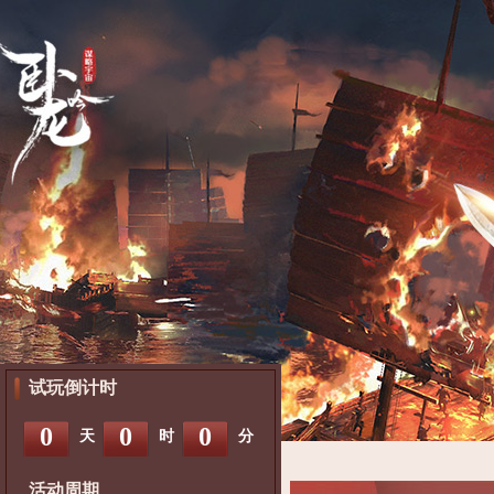
试玩倒计时
0
0
0
天
时
分
活动周期