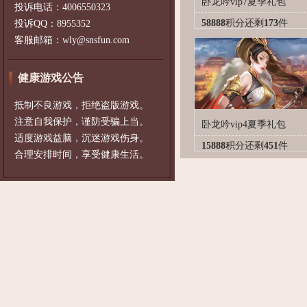
卧龙吟vip7夏季礼包
投诉电话：4006550323
58888
积分
还剩
173
件
投诉QQ：8955352
客服邮箱：wly@snsfun.com
健康游戏公告
抵制不良游戏，拒绝盗版游戏。
注意自我保护，谨防受骗上当。
卧龙吟vip4夏季礼包
适度游戏益脑，沉迷游戏伤身。
15888
积分
还剩
451
件
合理安排时间，享受健康生活。