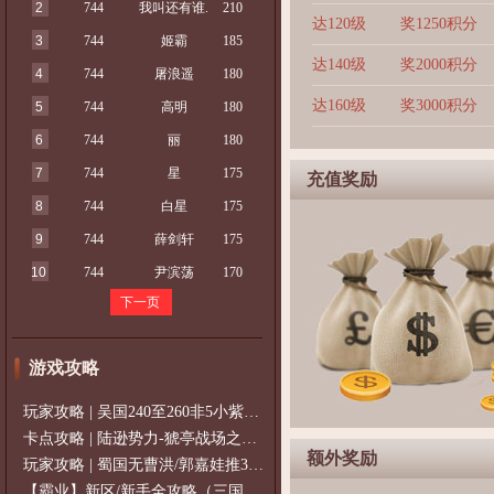
2
744
我叫还有谁.
210
达120级
奖1250积分
3
744
姬霸
185
达140级
奖2000积分
4
744
屠浪遥
180
达160级
奖3000积分
5
744
高明
180
6
744
丽
180
7
744
星
175
充值奖励
8
744
白星
175
9
744
薛剑轩
175
10
744
尹滨荡
170
下一页
游戏攻略
玩家攻略 | 吴国240至260非5小紫过策免
卡点攻略 | 陆逊势力-猇亭战场之陆逊
额外奖励
玩家攻略 | 蜀国无曹洪/郭嘉娃推375级，
【霸业】新区/新手全攻略（三国通用）2