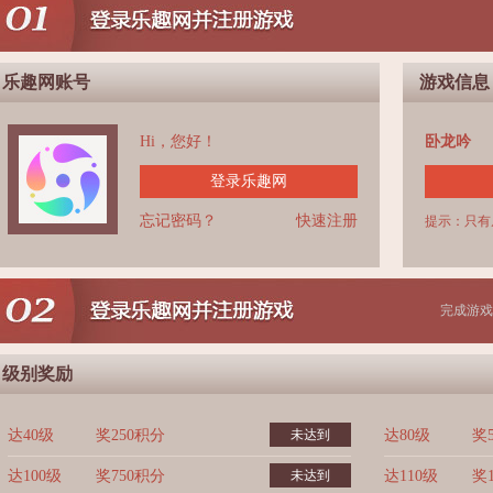
乐趣网账号
游戏信息
Hi，您好！
卧龙吟
登录乐趣网
忘记密码？
快速注册
提示：只有
完成游戏
级别奖励
达40级
奖250积分
未达到
达80级
奖
达100级
奖750积分
未达到
达110级
奖