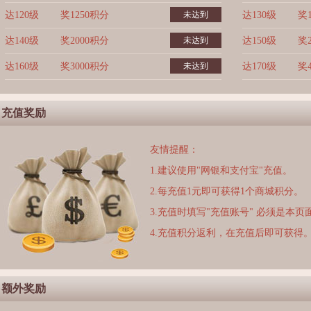
达120级
奖1250积分
未达到
达130级
奖
达140级
奖2000积分
未达到
达150级
奖
达160级
奖3000积分
未达到
达170级
奖
充值奖励
友情提醒：
1.建议使用"网银和支付宝"充值。
2.每充值1元即可获得1个商城积分。
3.充值时填写"充值账号" 必须是本
4.充值积分返利，在充值后即可获得
额外奖励