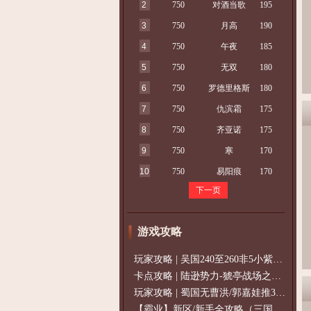
2
750
对酒当歌
195
3
750
月高
190
4
750
午夜
185
5
750
无双
180
6
750
罗德里格斯
180
7
750
仇滨霜
175
8
750
齐亚诺
175
9
750
寒
170
10
750
易阳痕
170
下一页
游戏攻略
玩家攻略 | 吴国240至260非5小紫过策免
卡点攻略 | 陆逊势力-猇亭战场之陆逊
玩家攻略 | 蜀国无曹洪/郭嘉娃推375级，
【霸业】新区/新手全攻略（三国通用）2