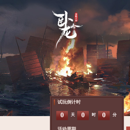
试玩倒计时
0
0
0
天
时
分
活动周期