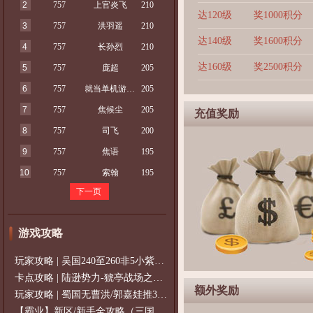
2
757
上官炎飞
210
达120级
奖1000积分
3
757
洪羽遥
210
达140级
奖1600积分
4
757
长孙烈
210
达160级
奖2500积分
5
757
庞超
205
6
757
就当单机游戏玩
205
7
757
焦候尘
205
充值奖励
8
757
司飞
200
9
757
焦语
195
10
757
索翰
195
下一页
游戏攻略
玩家攻略 | 吴国240至260非5小紫过策免
卡点攻略 | 陆逊势力-猇亭战场之陆逊
额外奖励
玩家攻略 | 蜀国无曹洪/郭嘉娃推375级，
【霸业】新区/新手全攻略（三国通用）2