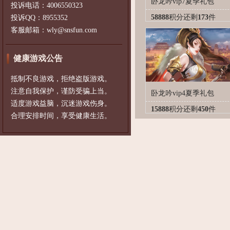
卧龙吟vip7夏季礼包
投诉电话：4006550323
58888
积分
还剩
173
件
投诉QQ：8955352
客服邮箱：wly@snsfun.com
健康游戏公告
抵制不良游戏，拒绝盗版游戏。
注意自我保护，谨防受骗上当。
卧龙吟vip4夏季礼包
适度游戏益脑，沉迷游戏伤身。
15888
积分
还剩
450
件
合理安排时间，享受健康生活。