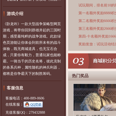
试玩期间，排名前10
第一名额外奖励8888积
游戏介绍
第二名额外奖励6666积
《卧龙吟》一款大型战争策略型网页
第三名额外奖励2666积
游戏，将带你回到群雄并起的三国时
期，感受最纯粹的战争游戏。此款绿
第四-十名额外奖励166
色页游能让你体会到前所未有的战斗
奖励发放：试玩活动结
体验，既无商城道具，也无宝石合
成，只要你有毅力，普通玩家也能称
霸。一骑当千的历史名将，彼此克制
的各系兵种，属性随机的神兵利器，
都将是你争霸天下的制胜筹码。
热门奖品
客服信息
客服电话：400-889-0606
在线客服：
充值客服QQ：279432888