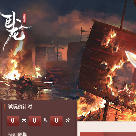
试玩倒计时
0
0
0
天
时
分
活动周期