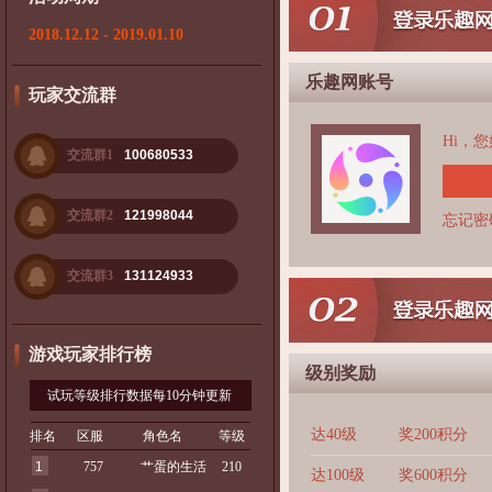
2018.12.12 - 2019.01.10
乐趣网账号
玩家交流群
Hi，
交流群1
100680533
交流群2
121998044
忘记密
交流群3
131124933
游戏玩家排行榜
级别奖励
试玩等级排行数据每10分钟更新
达40级
奖200积分
排名
区服
角色名
等级
1
757
艹蛋的生活
210
达100级
奖600积分