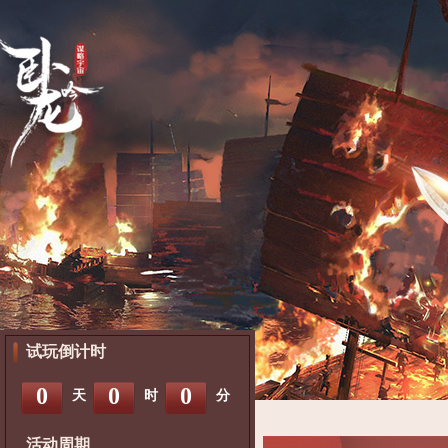
试玩倒计时
0
0
0
天
时
分
活动周期