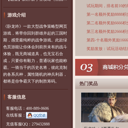
试玩期间，排名前10
第一名额外奖励8888积
游戏介绍
第二名额外奖励6666积
《卧龙吟》一款大型战争策略型网页
第三名额外奖励2666积
游戏，将带你回到群雄并起的三国时
期，感受最纯粹的战争游戏。此款绿
第四-十名额外奖励166
色页游能让你体会到前所未有的战斗
奖励发放：试玩活动结
体验，既无商城道具，也无宝石合
成，只要你有毅力，普通玩家也能称
霸。一骑当千的历史名将，彼此克制
的各系兵种，属性随机的神兵利器，
都将是你争霸天下的制胜筹码。
热门奖品
客服信息
客服电话：400-889-0606
在线客服：
充值客服QQ：279432888