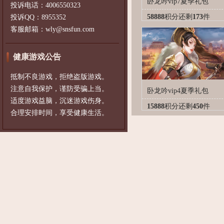
卧龙吟vip7夏季礼包
投诉电话：4006550323
58888
积分
还剩
173
件
投诉QQ：8955352
客服邮箱：wly@snsfun.com
健康游戏公告
抵制不良游戏，拒绝盗版游戏。
注意自我保护，谨防受骗上当。
卧龙吟vip4夏季礼包
适度游戏益脑，沉迷游戏伤身。
15888
积分
还剩
450
件
合理安排时间，享受健康生活。