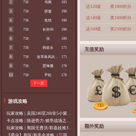
2
758
书阁
195
达120级
奖1000积分
3
758
骄傲
190
达140级
奖1600积分
4
758
焦绝
190
达160级
奖2500积分
5
758
长孙99
190
6
758
张
180
7
758
韩偌永
175
充值奖励
8
758
改革春风吹满地
175
9
758
贾琳珊
170
10
758
尹松
170
下一页
游戏攻略
玩家攻略 | 吴国240至260非5小紫过策免
卡点攻略 | 陆逊势力-猇亭战场之陆逊
额外奖励
玩家攻略 | 蜀国无曹洪/郭嘉娃推375级，
【霸业】新区/新手全攻略（三国通用）2