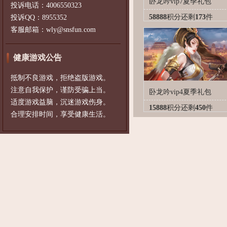
卧龙吟vip7夏季礼包
投诉电话：4006550323
58888
积分
还剩
173
件
投诉QQ：8955352
客服邮箱：wly@snsfun.com
健康游戏公告
抵制不良游戏，拒绝盗版游戏。
注意自我保护，谨防受骗上当。
卧龙吟vip4夏季礼包
适度游戏益脑，沉迷游戏伤身。
15888
积分
还剩
450
件
合理安排时间，享受健康生活。