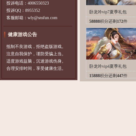
投诉电话：4006550323
投诉QQ：8955352
卧龙吟vip7夏季礼包
客服邮箱：wly@snsfun.com
58888
积分
还剩
172
件
健康游戏公告
抵制不良游戏，拒绝盗版游戏。
注意自我保护，谨防受骗上当。
适度游戏益脑，沉迷游戏伤身。
卧龙吟vip4夏季礼包
合理安排时间，享受健康生活。
15888
积分
还剩
447
件