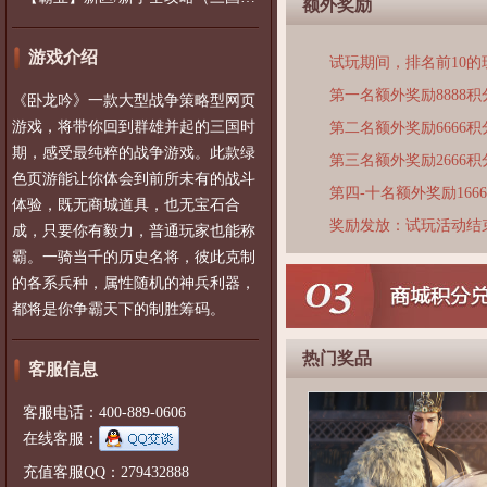
额外奖励
游戏介绍
试玩期间，排名前10
第一名额外奖励8888积
《卧龙吟》一款大型战争策略型网页
游戏，将带你回到群雄并起的三国时
第二名额外奖励6666积
期，感受最纯粹的战争游戏。此款绿
第三名额外奖励2666积
色页游能让你体会到前所未有的战斗
第四-十名额外奖励166
体验，既无商城道具，也无宝石合
奖励发放：试玩活动结
成，只要你有毅力，普通玩家也能称
霸。一骑当千的历史名将，彼此克制
的各系兵种，属性随机的神兵利器，
都将是你争霸天下的制胜筹码。
热门奖品
客服信息
客服电话：400-889-0606
在线客服：
充值客服QQ：279432888