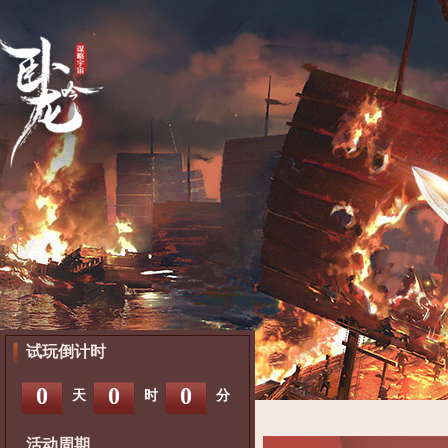
试玩倒计时
0
0
0
天
时
分
活动周期