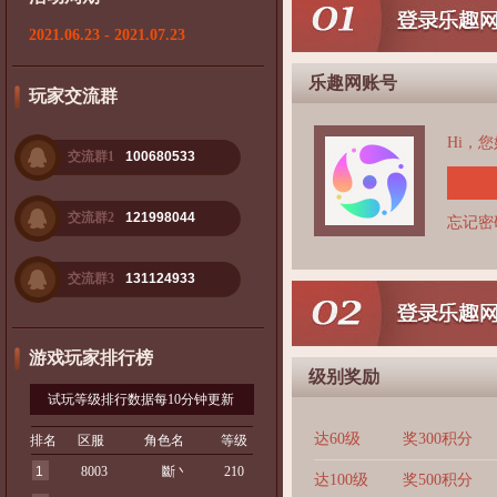
2021.06.23 - 2021.07.23
乐趣网账号
玩家交流群
Hi，
交流群1
100680533
交流群2
121998044
忘记密
交流群3
131124933
游戏玩家排行榜
级别奖励
试玩等级排行数据每10分钟更新
达60级
奖300积分
排名
区服
角色名
等级
1
8003
斷丶
210
达100级
奖500积分