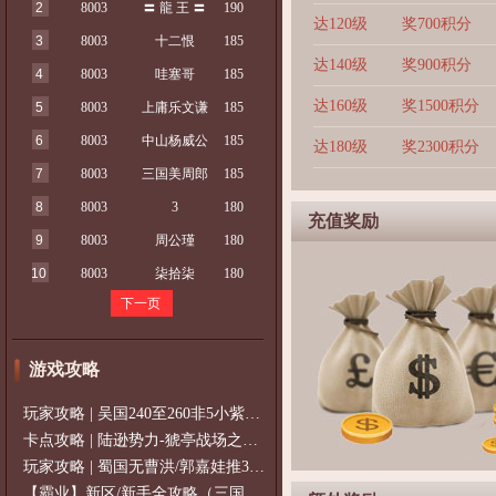
2
8003
〓 龍 王 〓
190
达120级
奖700积分
3
8003
十二恨
185
达140级
奖900积分
4
8003
哇塞哥
185
达160级
奖1500积分
5
8003
上庸乐文谦
185
6
8003
中山杨威公
185
达180级
奖2300积分
7
8003
三国美周郎
185
8
8003
3
180
充值奖励
9
8003
周公瑾
180
10
8003
柒拾柒
180
下一页
游戏攻略
玩家攻略 | 吴国240至260非5小紫过策免
卡点攻略 | 陆逊势力-猇亭战场之陆逊
玩家攻略 | 蜀国无曹洪/郭嘉娃推375级，
【霸业】新区/新手全攻略（三国通用）2