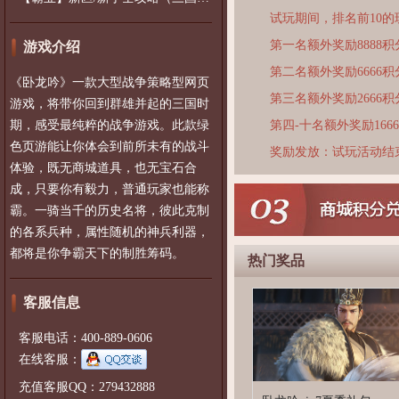
试玩期间，排名前10
第一名额外奖励8888积
游戏介绍
第二名额外奖励6666积
《卧龙吟》一款大型战争策略型网页
第三名额外奖励2666积
游戏，将带你回到群雄并起的三国时
期，感受最纯粹的战争游戏。此款绿
第四-十名额外奖励166
色页游能让你体会到前所未有的战斗
奖励发放：试玩活动结
体验，既无商城道具，也无宝石合
成，只要你有毅力，普通玩家也能称
霸。一骑当千的历史名将，彼此克制
的各系兵种，属性随机的神兵利器，
都将是你争霸天下的制胜筹码。
热门奖品
客服信息
客服电话：400-889-0606
在线客服：
充值客服QQ：279432888