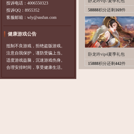
卧龙吟vip7夏季礼包
投诉电话：4006550323
58888
积分
还剩
169
件
投诉QQ：8955352
客服邮箱：wly@snsfun.com
健康游戏公告
抵制不良游戏，拒绝盗版游戏。
注意自我保护，谨防受骗上当。
卧龙吟vip4夏季礼包
适度游戏益脑，沉迷游戏伤身。
15888
积分
还剩
442
件
合理安排时间，享受健康生活。