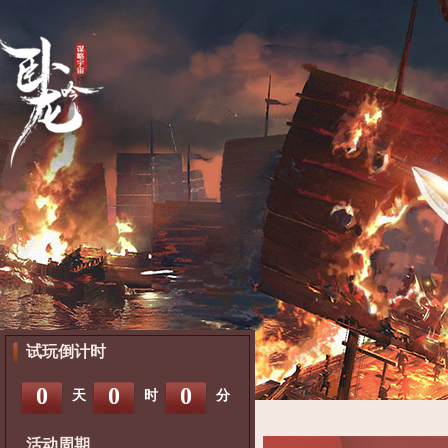
试玩倒计时
0
0
0
天
时
分
活动周期