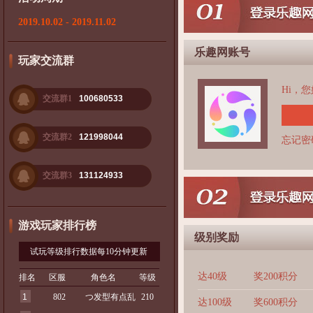
2019.10.02 - 2019.11.02
乐趣网账号
玩家交流群
Hi，
交流群1
100680533
交流群2
121998044
忘记密
交流群3
131124933
游戏玩家排行榜
级别奖励
试玩等级排行数据每10分钟更新
达40级
奖200积分
排名
区服
角色名
等级
1
802
つ发型有点乱
210
达100级
奖600积分