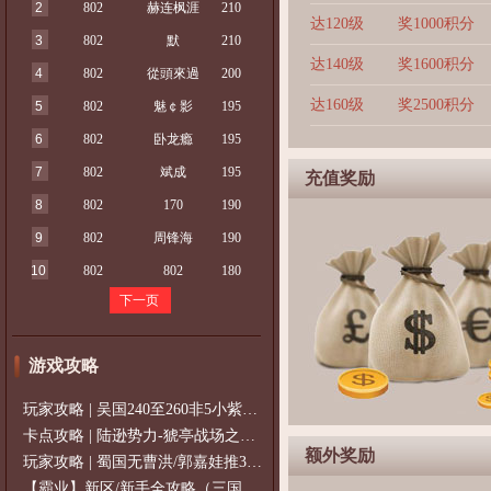
2
802
赫连枫涯
210
达120级
奖1000积分
3
802
默
210
达140级
奖1600积分
4
802
從頭來過
200
达160级
奖2500积分
5
802
魅￠影
195
6
802
卧龙瘾
195
7
802
斌成
195
充值奖励
8
802
170
190
9
802
周锋海
190
10
802
802
180
下一页
游戏攻略
玩家攻略 | 吴国240至260非5小紫过策免
卡点攻略 | 陆逊势力-猇亭战场之陆逊
额外奖励
玩家攻略 | 蜀国无曹洪/郭嘉娃推375级，
【霸业】新区/新手全攻略（三国通用）2