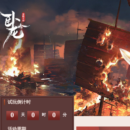
试玩倒计时
0
0
0
天
时
分
活动周期