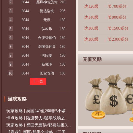
2
8044
愿风神忽悠你
210
达120级
奖700积分
3
8044
曼达洛铁
205
达140级
奖900积分
4
8044
无痕
180
达160级
奖1500积分
5
8044
弘农乐
180
6
8044
合肥钟颖伯
180
达180级
奖2300积分
7
8044
剑阁孙仲异
180
8
8044
洛阳姜
180
充值奖励
9
8044
新城明
180
10
8044
长安管幼
180
下一页
游戏攻略
玩家攻略 | 吴国240至260非5小紫过策免
卡点攻略 | 陆逊势力-猇亭战场之陆逊
玩家攻略 | 蜀国无曹洪/郭嘉娃推375级，
【霸业】新区/新手全攻略（三国通用）2