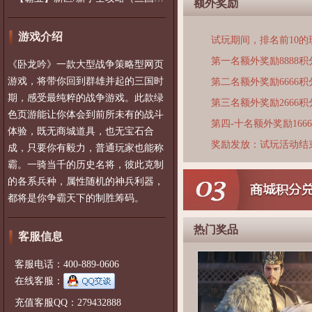
额外奖励
游戏介绍
试玩期间，排名前10
第一名额外奖励8888积
《卧龙吟》一款大型战争策略型网页
游戏，将带你回到群雄并起的三国时
第二名额外奖励6666积
期，感受最纯粹的战争游戏。此款绿
第三名额外奖励2666积
色页游能让你体会到前所未有的战斗
第四-十名额外奖励166
体验，既无商城道具，也无宝石合
奖励发放：试玩活动结
成，只要你有毅力，普通玩家也能称
霸。一骑当千的历史名将，彼此克制
的各系兵种，属性随机的神兵利器，
都将是你争霸天下的制胜筹码。
热门奖品
客服信息
客服电话：400-889-0606
在线客服：
充值客服QQ：279432888