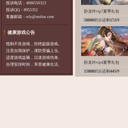
投诉电话：4006550323
投诉QQ：8955352
卧龙吟vip7夏季礼包
客服邮箱：wly@snsfun.com
58888
积分
还剩
172
件
健康游戏公告
抵制不良游戏，拒绝盗版游戏。
注意自我保护，谨防受骗上当。
适度游戏益脑，沉迷游戏伤身。
卧龙吟vip4夏季礼包
合理安排时间，享受健康生活。
15888
积分
还剩
445
件