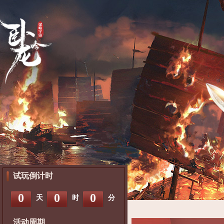
试玩倒计时
0
0
0
天
时
分
活动周期