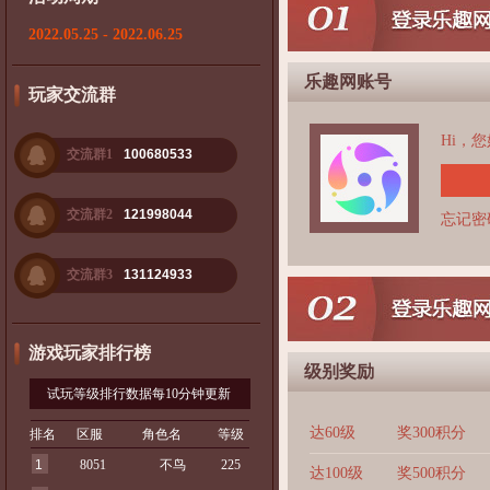
2022.05.25 - 2022.06.25
乐趣网账号
玩家交流群
Hi，
交流群1
100680533
交流群2
121998044
忘记密
交流群3
131124933
游戏玩家排行榜
级别奖励
试玩等级排行数据每10分钟更新
达60级
奖300积分
排名
区服
角色名
等级
1
8051
不鸟
225
达100级
奖500积分