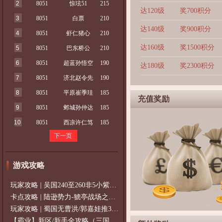
2
8051
惊玹51
215
达120级
奖700积分
3
8051
白票
210
达140级
奖900积分
4
8051
虾仁猪心
210
达160级
奖1500积分
5
8051
巴东桥公
210
6
8051
超蓝孙悟空
190
达180级
奖2300积分
7
8051
济北赵令先
190
8
8051
平原崔季珪
185
充值奖励
9
8051
邺城孙仲达
185
10
8051
西凉许仁笃
185
下一页
游戏攻略
玩家攻略 | 吴国240至260非5小紫过策免
卡点攻略 | 陆逊势力-猇亭战场之陆逊
玩家攻略 | 蜀国无曹洪/郭嘉娃推375级，
【霸业】新区/新手全攻略（三国通用）2