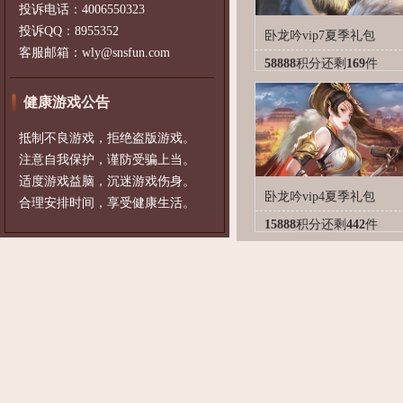
投诉电话：4006550323
投诉QQ：8955352
卧龙吟vip7夏季礼包
客服邮箱：wly@snsfun.com
58888
积分
还剩
169
件
健康游戏公告
抵制不良游戏，拒绝盗版游戏。
注意自我保护，谨防受骗上当。
适度游戏益脑，沉迷游戏伤身。
卧龙吟vip4夏季礼包
合理安排时间，享受健康生活。
15888
积分
还剩
442
件