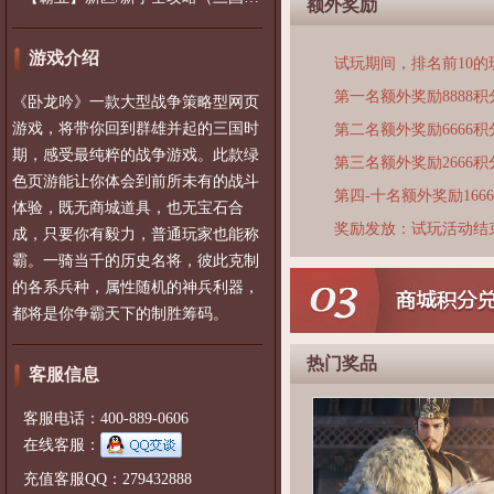
额外奖励
游戏介绍
试玩期间，排名前10
第一名额外奖励8888积
《卧龙吟》一款大型战争策略型网页
游戏，将带你回到群雄并起的三国时
第二名额外奖励6666积
期，感受最纯粹的战争游戏。此款绿
第三名额外奖励2666积
色页游能让你体会到前所未有的战斗
第四-十名额外奖励166
体验，既无商城道具，也无宝石合
奖励发放：试玩活动结
成，只要你有毅力，普通玩家也能称
霸。一骑当千的历史名将，彼此克制
的各系兵种，属性随机的神兵利器，
都将是你争霸天下的制胜筹码。
热门奖品
客服信息
客服电话：400-889-0606
在线客服：
充值客服QQ：279432888