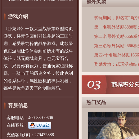
额外奖励
游戏介绍
试玩期间，排名前10
第一名额外奖励8888积
《卧龙吟》一款大型战争策略型网页
游戏，将带你回到群雄并起的三国时
第二名额外奖励6666积
期，感受最纯粹的战争游戏。此款绿
第三名额外奖励2666积
色页游能让你体会到前所未有的战斗
第四-十名额外奖励166
体验，既无商城道具，也无宝石合
奖励发放：试玩活动结
成，只要你有毅力，普通玩家也能称
霸。一骑当千的历史名将，彼此克制
的各系兵种，属性随机的神兵利器，
都将是你争霸天下的制胜筹码。
热门奖品
客服信息
客服电话：400-889-0606
在线客服：
充值客服QQ：279432888