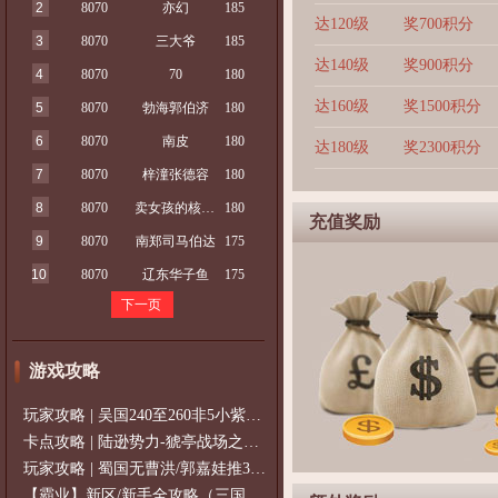
2
8070
亦幻
185
达120级
奖700积分
3
8070
三大爷
185
达140级
奖900积分
4
8070
70
180
达160级
奖1500积分
5
8070
勃海郭伯济
180
6
8070
南皮
180
达180级
奖2300积分
7
8070
梓潼张德容
180
8
8070
卖女孩的核弹头
180
充值奖励
9
8070
南郑司马伯达
175
10
8070
辽东华子鱼
175
下一页
游戏攻略
玩家攻略 | 吴国240至260非5小紫过策免
卡点攻略 | 陆逊势力-猇亭战场之陆逊
玩家攻略 | 蜀国无曹洪/郭嘉娃推375级，
【霸业】新区/新手全攻略（三国通用）2