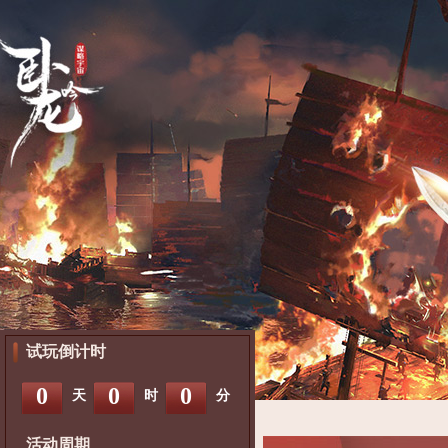
试玩倒计时
0
0
0
天
时
分
活动周期