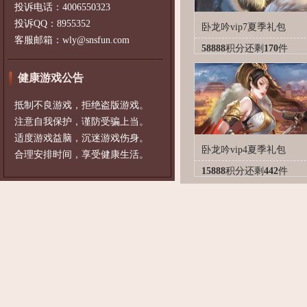
投诉电话：4006550323
投诉QQ：8955352
卧龙吟vip7夏季礼包
客服邮箱：wly@snsfun.com
58888
积分
还剩
170
件
健康游戏公告
抵制不良游戏，拒绝盗版游戏。
注意自我保护，谨防受骗上当。
适度游戏益脑，沉迷游戏伤身。
卧龙吟vip4夏季礼包
合理安排时间，享受健康生活。
15888
积分
还剩
442
件