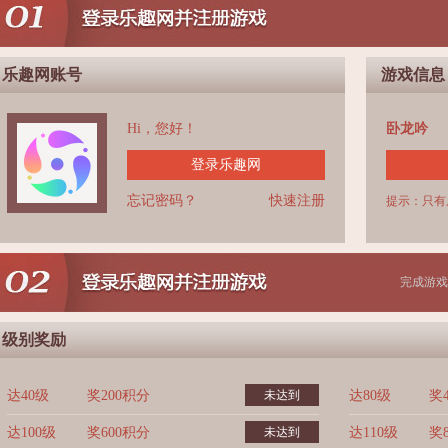
乐趣网账号
游戏信息
Hi，您好！
卧龙吟
登录乐趣网
忘记密码？
快速注册
提示：只有
完成游戏
级别奖励
达40级
奖200积分
未达到
达80级
奖
达100级
奖600积分
未达到
达110级
奖