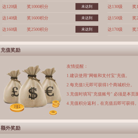
达120级
奖1000积分
未达到
达130级
奖
达140级
奖1600积分
未达到
达150级
奖
达160级
奖2500积分
未达到
达170级
奖
充值奖励
友情提醒：
1.建议使用"网银和支付宝"充值。
2.每充值1元即可获得1个商城积分。
3.充值时填写"充值账号" 必须是本
4.充值积分返利，在充值后即可获得
额外奖励