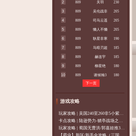
2
809
关羽
230
3
809
吴伦战非
205
4
809
司马云遥
205
5
809
懒人不懒
205
6
809
耿星非寒
190
7
809
马暗刃超
185
8
809
赫连宇
185
9
809
柳星绝
180
10
809
谢候翰3
180
下一页
游戏攻略
玩家攻略 | 吴国240至260非5小紫过策免
卡点攻略 | 陆逊势力-猇亭战场之陆逊
玩家攻略 | 蜀国无曹洪/郭嘉娃推375级，
【霸业】新区/新手全攻略（三国通用）2