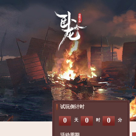
试玩倒计时
0
0
0
天
时
分
活动周期