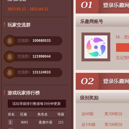
2023.03.15 - 2023.04.15
乐趣网账号
玩家交流群
Hi，
交流群1
100680533
交流群2
121998044
忘记密
交流群3
131124933
游戏玩家排行榜
级别奖励
试玩等级排行数据每10分钟更新
达60级
奖300积分
排名
区服
角色名
等级
1
8093
逐鹿中原
215
达100级
奖500积分