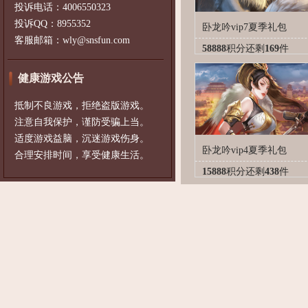
投诉电话：4006550323
投诉QQ：8955352
卧龙吟vip7夏季礼包
客服邮箱：wly@snsfun.com
58888
积分
还剩
169
件
健康游戏公告
抵制不良游戏，拒绝盗版游戏。
注意自我保护，谨防受骗上当。
适度游戏益脑，沉迷游戏伤身。
卧龙吟vip4夏季礼包
合理安排时间，享受健康生活。
15888
积分
还剩
438
件