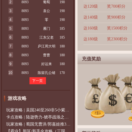
2
8093
葡萄
190
达120级
奖700积分
3
8093
袁公
190
达140级
奖900积分
4
8093
零
190
达160级
奖1500积分
5
8093
雁门
185
6
8093
江东父老
185
达180级
奖2300积分
7
8093
庐江周大明
180
8
8093
曹曹
180
充值奖励
9
8093
好运来
180
10
8093
陈留孔公绪
170
下一页
游戏攻略
玩家攻略 | 吴国240至260非5小紫过策免
卡点攻略 | 陆逊势力-猇亭战场之陆逊
玩家攻略 | 蜀国无曹洪/郭嘉娃推375级，
【霸业】新区/新手全攻略（三国通用）2