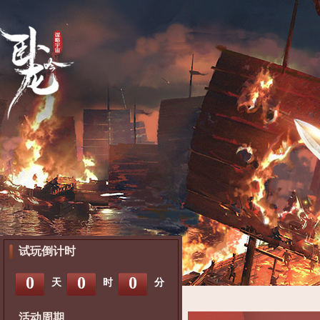
试玩倒计时
0
0
0
天
时
分
活动周期