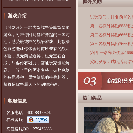
额外奖励
游戏介绍
试玩期间，排名前10
第一名额外奖励8888积
《卧龙吟》一款大型战争策略型网页
游戏，将带你回到群雄并起的三国时
第二名额外奖励6666积
期，感受最纯粹的战争游戏。此款绿
第三名额外奖励2666积
色页游能让你体会到前所未有的战斗
第四-十名额外奖励166
体验，既无商城道具，也无宝石合
奖励发放：试玩活动结
成，只要你有毅力，普通玩家也能称
霸。一骑当千的历史名将，彼此克制
的各系兵种，属性随机的神兵利器，
都将是你争霸天下的制胜筹码。
热门奖品
客服信息
客服电话：400-889-0606
在线客服：
充值客服QQ：279432888