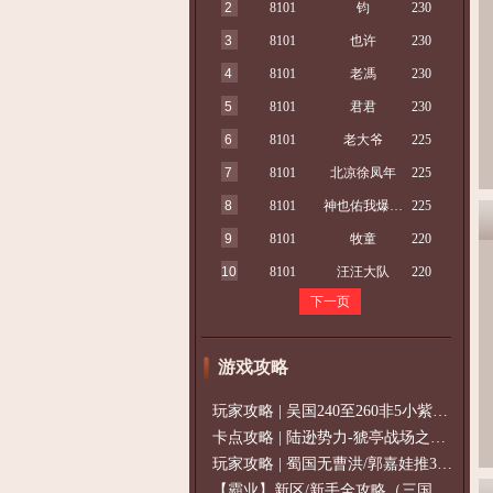
2
8101
钧
230
3
8101
也许
230
4
8101
老馮
230
5
8101
君君
230
6
8101
老大爷
225
7
8101
北凉徐凤年
225
8
8101
神也佑我爆石头
225
9
8101
牧童
220
10
8101
汪汪大队
220
下一页
游戏攻略
玩家攻略 | 吴国240至260非5小紫过策免
卡点攻略 | 陆逊势力-猇亭战场之陆逊
玩家攻略 | 蜀国无曹洪/郭嘉娃推375级，
【霸业】新区/新手全攻略（三国通用）2