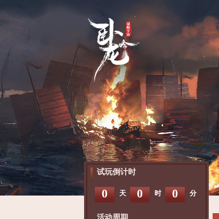
试玩倒计时
0
0
0
天
时
分
活动周期