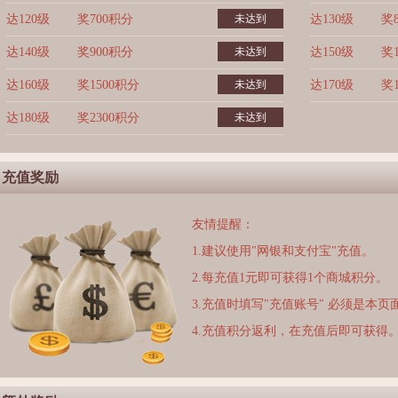
达120级
奖700积分
未达到
达130级
奖
达140级
奖900积分
未达到
达150级
奖
达160级
奖1500积分
未达到
达170级
奖
达180级
奖2300积分
未达到
充值奖励
友情提醒：
1.建议使用"网银和支付宝"充值。
2.每充值1元即可获得1个商城积分。
3.充值时填写"充值账号" 必须是本
4.充值积分返利，在充值后即可获得