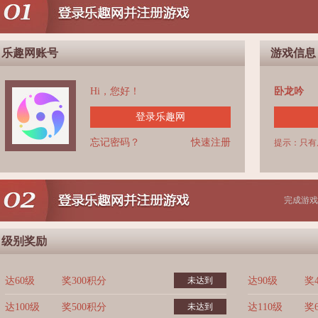
乐趣网账号
游戏信息
Hi，您好！
卧龙吟
登录乐趣网
忘记密码？
快速注册
提示：只有
完成游戏
级别奖励
达60级
奖300积分
未达到
达90级
奖
达100级
奖500积分
未达到
达110级
奖