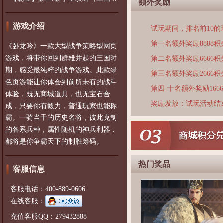
额外奖励
游戏介绍
试玩期间，排名前10
第一名额外奖励8888积
《卧龙吟》一款大型战争策略型网页
游戏，将带你回到群雄并起的三国时
第二名额外奖励6666积
期，感受最纯粹的战争游戏。此款绿
第三名额外奖励2666积
色页游能让你体会到前所未有的战斗
第四-十名额外奖励166
体验，既无商城道具，也无宝石合
奖励发放：试玩活动结
成，只要你有毅力，普通玩家也能称
霸。一骑当千的历史名将，彼此克制
的各系兵种，属性随机的神兵利器，
都将是你争霸天下的制胜筹码。
热门奖品
客服信息
客服电话：400-889-0606
在线客服：
充值客服QQ：279432888