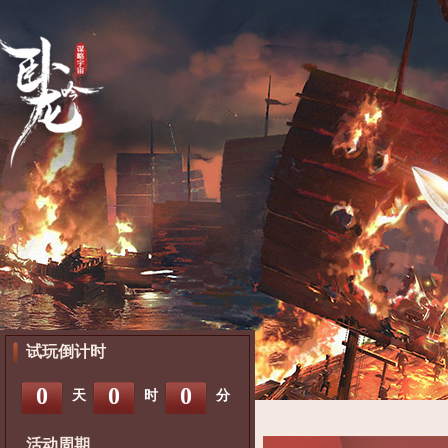
试玩倒计时
0
0
0
天
时
分
活动周期