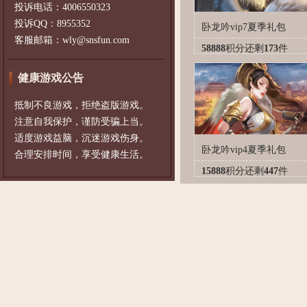
投诉电话：4006550323
投诉QQ：8955352
卧龙吟vip7夏季礼包
客服邮箱：wly@snsfun.com
58888
积分
还剩
173
件
健康游戏公告
抵制不良游戏，拒绝盗版游戏。
注意自我保护，谨防受骗上当。
适度游戏益脑，沉迷游戏伤身。
卧龙吟vip4夏季礼包
合理安排时间，享受健康生活。
15888
积分
还剩
447
件