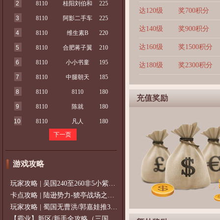
2
8110
桂阳刘伯和
225
达120级
奖700积分
3
8110
阿影二手车
225
达140级
奖900积分
4
8110
维生素B
220
达160级
奖1500积分
5
8110
合肥蒋子翼
210
6
8110
小小书童
195
达180级
奖2300积分
7
8110
中腿朝天
185
8
8110
8110
180
充值奖励
9
8110
陈就
180
10
8110
凡人
180
下一页
游戏攻略
玩家攻略 | 吴国240至260非5小紫过策免
卡点攻略 | 陆逊势力-猇亭战场之陆逊
玩家攻略 | 蜀国无曹洪/郭嘉娃推375级，
【霸业】新区/新手全攻略（三国通用）2