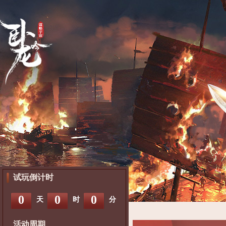
试玩倒计时
0
0
0
天
时
分
活动周期