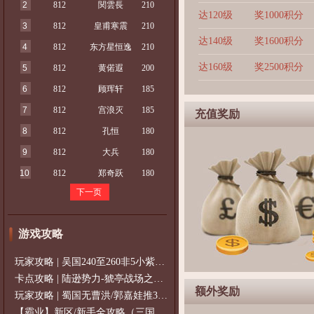
2
812
関雲長
210
达120级
奖1000积分
3
812
皇甫寒震
210
达140级
奖1600积分
4
812
东方星恒逸
210
达160级
奖2500积分
5
812
黄偌遐
200
6
812
顾珲轩
185
7
812
宫浪灭
185
充值奖励
8
812
孔恒
180
9
812
大兵
180
10
812
郑奇跃
180
下一页
游戏攻略
玩家攻略 | 吴国240至260非5小紫过策免
卡点攻略 | 陆逊势力-猇亭战场之陆逊
额外奖励
玩家攻略 | 蜀国无曹洪/郭嘉娃推375级，
【霸业】新区/新手全攻略（三国通用）2