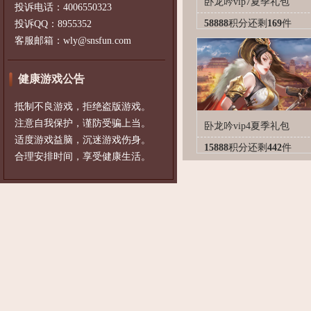
卧龙吟vip7夏季礼包
投诉电话：4006550323
58888
积分
还剩
169
件
投诉QQ：8955352
客服邮箱：wly@snsfun.com
健康游戏公告
抵制不良游戏，拒绝盗版游戏。
注意自我保护，谨防受骗上当。
卧龙吟vip4夏季礼包
适度游戏益脑，沉迷游戏伤身。
15888
积分
还剩
442
件
合理安排时间，享受健康生活。