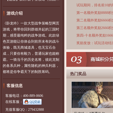
试玩期间，排名前10
第一名额外奖励8888积
游戏介绍
第二名额外奖励6666积
《卧龙吟》一款大型战争策略型网页
第三名额外奖励2666积
游戏，将带你回到群雄并起的三国时
期，感受最纯粹的战争游戏。此款绿
第四-十名额外奖励166
色页游能让你体会到前所未有的战斗
奖励发放：试玩活动结
体验，既无商城道具，也无宝石合
成，只要你有毅力，普通玩家也能称
霸。一骑当千的历史名将，彼此克制
的各系兵种，属性随机的神兵利器，
都将是你争霸天下的制胜筹码。
热门奖品
客服信息
客服电话：400-889-0606
在线客服：
充值客服QQ：279432888