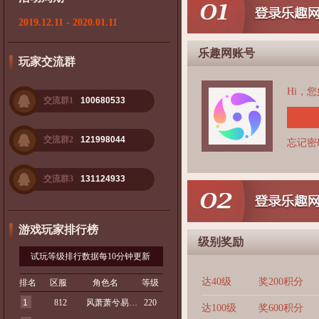
2019.12.11 - 2020.01.11
乐趣网账号
玩家交流群
Hi，
交流群1
100680533
交流群2
121998044
忘记密
交流群3
131124933
游戏玩家排行榜
级别奖励
试玩等级排行数据每10分钟更新
达40级
奖200积分
排名
区服
角色名
等级
1
812
风萧萧兮易水寒
220
达100级
奖600积分