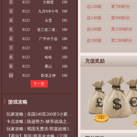
2
8123
大都督
190
达120级
奖700积分
3
8123
九月0冲小号
190
达140级
奖900积分
4
8123
火雲
185
达160级
奖1500积分
5
8123
老三老二老大了
180
6
8123
广平许子远
180
达180级
奖2300积分
7
8123
晴天
180
8
8123
哈哈
160
充值奖励
9
8123
重山
160
10
8123
卧龙之神
160
下一页
游戏攻略
玩家攻略 | 吴国240至260非5小紫过策免
卡点攻略 | 陆逊势力-猇亭战场之陆逊
玩家攻略 | 蜀国无曹洪/郭嘉娃推375级，
【霸业】新区/新手全攻略（三国通用）2