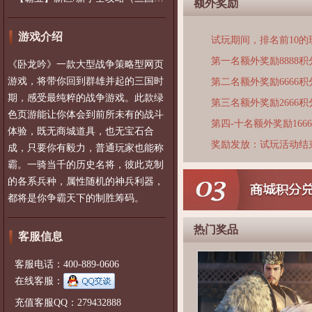
额外奖励
游戏介绍
试玩期间，排名前10
第一名额外奖励8888积
《卧龙吟》一款大型战争策略型网页
游戏，将带你回到群雄并起的三国时
第二名额外奖励6666积
期，感受最纯粹的战争游戏。此款绿
第三名额外奖励2666积
色页游能让你体会到前所未有的战斗
第四-十名额外奖励166
体验，既无商城道具，也无宝石合
奖励发放：试玩活动结
成，只要你有毅力，普通玩家也能称
霸。一骑当千的历史名将，彼此克制
的各系兵种，属性随机的神兵利器，
都将是你争霸天下的制胜筹码。
热门奖品
客服信息
客服电话：400-889-0606
在线客服：
充值客服QQ：279432888