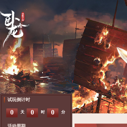
试玩倒计时
0
0
0
天
时
分
活动周期