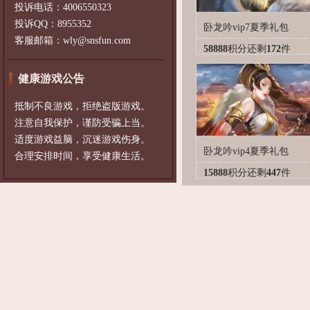
投诉电话：4006550323
投诉QQ：8955352
卧龙吟vip7夏季礼包
客服邮箱：wly@snsfun.com
58888
积分
还剩
172
件
健康游戏公告
抵制不良游戏，拒绝盗版游戏。
注意自我保护，谨防受骗上当。
适度游戏益脑，沉迷游戏伤身。
卧龙吟vip4夏季礼包
合理安排时间，享受健康生活。
15888
积分
还剩
447
件