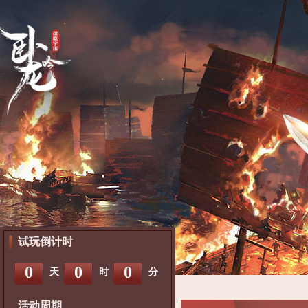
试玩倒计时
0
0
0
天
时
分
活动周期