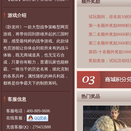
额外奖励
游戏介绍
试玩期间，排名前10
第一名额外奖励8888积
《卧龙吟》一款大型战争策略型网页
游戏，将带你回到群雄并起的三国时
第二名额外奖励6666积
期，感受最纯粹的战争游戏。此款绿
第三名额外奖励2666积
色页游能让你体会到前所未有的战斗
第四-十名额外奖励166
体验，既无商城道具，也无宝石合
奖励发放：试玩活动结
成，只要你有毅力，普通玩家也能称
霸。一骑当千的历史名将，彼此克制
的各系兵种，属性随机的神兵利器，
都将是你争霸天下的制胜筹码。
热门奖品
客服信息
客服电话：400-889-0606
在线客服：
充值客服QQ：279432888