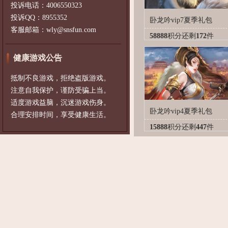
投诉电话：4006550323
投诉QQ：8955352
卧龙吟vip7夏季礼包
客服邮箱：wly@snsfun.com
58888
积分
还剩
172
件
健康游戏公告
抵制不良游戏，拒绝盗版游戏。
注意自我保护，谨防受骗上当。
适度游戏益脑，沉迷游戏伤身。
卧龙吟vip4夏季礼包
合理安排时间，享受健康生活。
15888
积分
还剩
447
件