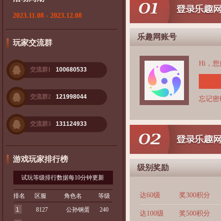
2023.11.08 - 2023.12.08
乐趣网账号
玩家交流群
Hi，
交流群1
100680533
交流群2
121998044
忘记密
交流群3
131124933
游戏玩家排行榜
级别奖励
试玩等级排行数据每10分钟更新
达60级
奖300积分
排名
区服
角色名
等级
1
8127
公孙钢蛋
240
达100级
奖500积分