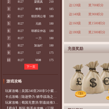
2
8127
梁图真
210
达120级
奖700积分
3
8127
晔帝
185
达140级
奖900积分
4
8127
琅邪周公瑾
180
达160级
奖1500积分
5
8127
元皓
180
6
8127
琅琊应仲远
180
达180级
奖2300积分
7
8127
一刀
180
8
8127
加油吖
180
充值奖励
9
8127
127
175
10
8127
M神
175
下一页
游戏攻略
玩家攻略 | 吴国240至260非5小紫过策免
卡点攻略 | 陆逊势力-猇亭战场之陆逊
玩家攻略 | 蜀国无曹洪/郭嘉娃推375级，
【霸业】新区/新手全攻略（三国通用）2