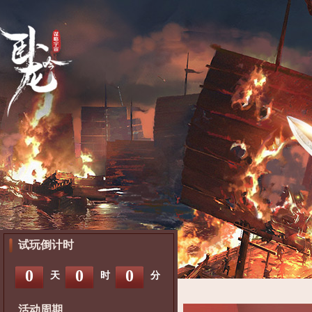
试玩倒计时
0
0
0
天
时
分
活动周期