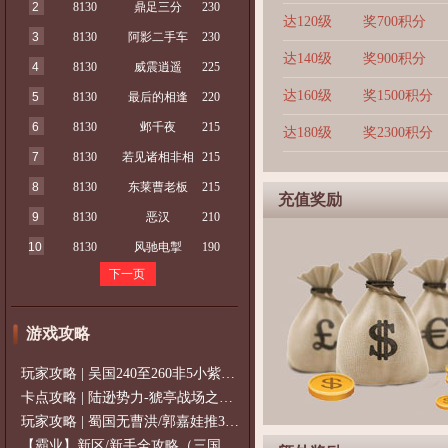
2
8130
鼎足三分
230
达120级
奖700积分
3
8130
阿影二手车
230
达140级
奖900积分
4
8130
威震逍遥
225
达160级
奖1500积分
5
8130
最后的相逢
220
6
8130
邺千夜
215
达180级
奖2300积分
7
8130
若见诸相非相
215
8
8130
东莱曹老板
215
充值奖励
9
8130
恶汉
210
10
8130
风驰电掣
190
下一页
游戏攻略
玩家攻略 | 吴国240至260非5小紫过策免
卡点攻略 | 陆逊势力-猇亭战场之陆逊
玩家攻略 | 蜀国无曹洪/郭嘉娃推375级，
【霸业】新区/新手全攻略（三国通用）2