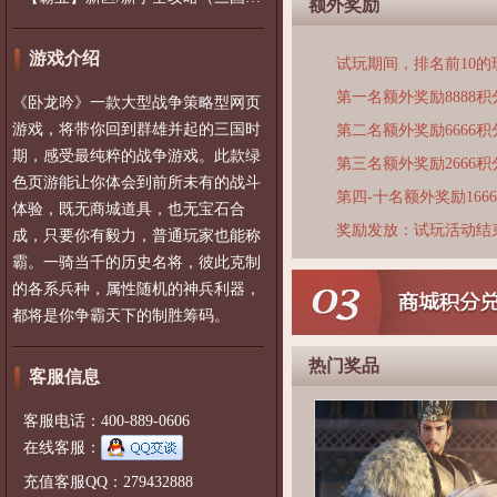
额外奖励
游戏介绍
试玩期间，排名前10
第一名额外奖励8888积
《卧龙吟》一款大型战争策略型网页
游戏，将带你回到群雄并起的三国时
第二名额外奖励6666积
期，感受最纯粹的战争游戏。此款绿
第三名额外奖励2666积
色页游能让你体会到前所未有的战斗
第四-十名额外奖励166
体验，既无商城道具，也无宝石合
奖励发放：试玩活动结
成，只要你有毅力，普通玩家也能称
霸。一骑当千的历史名将，彼此克制
的各系兵种，属性随机的神兵利器，
都将是你争霸天下的制胜筹码。
热门奖品
客服信息
客服电话：400-889-0606
在线客服：
充值客服QQ：279432888