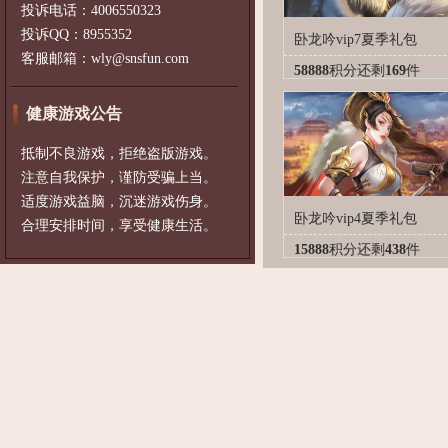
投诉电话：4006550323
投诉QQ：8955352
卧龙吟vip7夏季礼包
客服邮箱：wly@snsfun.com
58888
积分
还剩
169
件
健康游戏公告
抵制不良游戏，拒绝盗版游戏。
注意自我保护，谨防受骗上当。
适度游戏益脑，沉迷游戏伤身。
卧龙吟vip4夏季礼包
合理安排时间，享受健康生活。
15888
积分
还剩
438
件