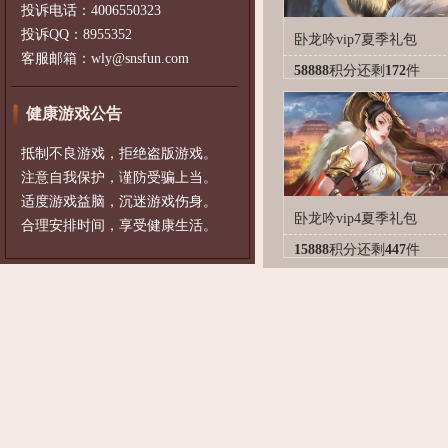
投诉电话：4006550323
投诉QQ：8955352
卧龙吟vip7夏季礼包
客服邮箱：wly@snsfun.com
58888
积分
还剩
172
件
健康游戏公告
抵制不良游戏，拒绝盗版游戏。
注意自我保护，谨防受骗上当。
适度游戏益脑，沉迷游戏伤身。
卧龙吟vip4夏季礼包
合理安排时间，享受健康生活。
15888
积分
还剩
447
件