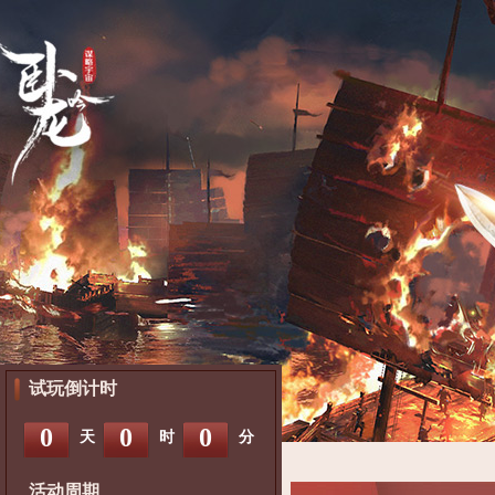
试玩倒计时
0
0
0
天
时
分
活动周期