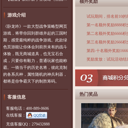
额外奖励
游戏介绍
试玩期间，排名前10
第一名额外奖励8888积
《卧龙吟》一款大型战争策略型网页
游戏，将带你回到群雄并起的三国时
第二名额外奖励6666积
期，感受最纯粹的战争游戏。此款绿
第三名额外奖励2666积
色页游能让你体会到前所未有的战斗
第四-十名额外奖励166
体验，既无商城道具，也无宝石合
奖励发放：试玩活动结
成，只要你有毅力，普通玩家也能称
霸。一骑当千的历史名将，彼此克制
的各系兵种，属性随机的神兵利器，
都将是你争霸天下的制胜筹码。
热门奖品
客服信息
客服电话：400-889-0606
在线客服：
充值客服QQ：279432888