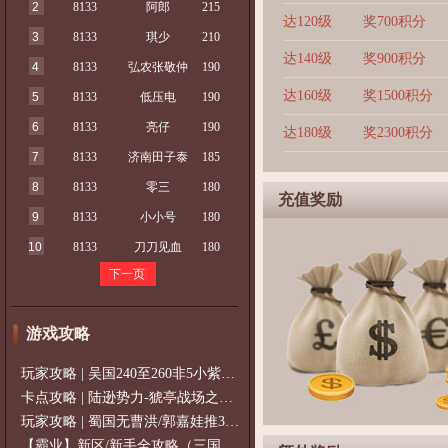
2
8133
阿郎
215
达120级
奖700积分
3
8133
琪少
210
达140级
奖900积分
4
8133
弘农张敬仲
190
达160级
奖1500积分
5
8133
低压电
190
6
8133
亮仔
190
达180级
奖2300积分
7
8133
济南田子泰
185
8
8133
零三
180
充值奖励
9
8133
小小号
180
10
8133
刀刀见血
180
下一页
游戏攻略
玩家攻略 | 吴国240至260非5小紫过策免
卡点攻略 | 陆逊势力-猇亭战场之陆逊
玩家攻略 | 蜀国无曹洪/郭嘉娃推375级，
【霸业】新区/新手全攻略（三国通用）2