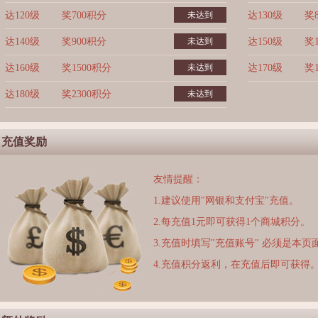
达120级
奖700积分
未达到
达130级
奖
达140级
奖900积分
未达到
达150级
奖
达160级
奖1500积分
未达到
达170级
奖
达180级
奖2300积分
未达到
充值奖励
友情提醒：
1.建议使用"网银和支付宝"充值。
2.每充值1元即可获得1个商城积分。
3.充值时填写"充值账号" 必须是本
4.充值积分返利，在充值后即可获得