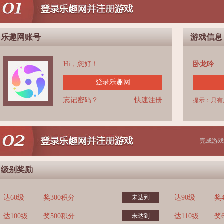
乐趣网账号
游戏信息
Hi，您好！
卧龙吟
登录乐趣网
忘记密码？
快速注册
提示：只有
完成游戏
级别奖励
达60级
奖300积分
未达到
达90级
奖
达100级
奖500积分
未达到
达110级
奖