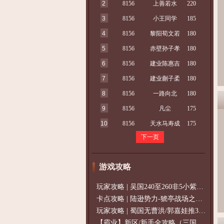
2
8156
上善若水
220
3
8156
小王同学
185
4
8156
黎阳荀文若
180
5
8156
赤壁孙子孝
180
6
8156
建业陈惠吉
180
7
8156
建业蒯子柔
180
8
8156
一路向北
180
9
8156
凡尘
175
10
8156
天水马寿成
175
下一页
游戏攻略
玩家攻略 | 吴国240至260非5小紫过策免
卡点攻略 | 陆逊势力-猇亭战场之陆逊
玩家攻略 | 蜀国无曹洪/郭嘉娃推375级，
【霸业】新区/新手全攻略（三国通用）2