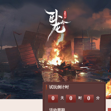
试玩倒计时
0
0
0
天
时
分
活动周期