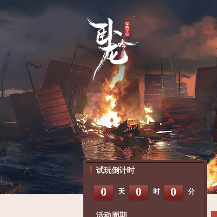
试玩倒计时
0
0
0
天
时
分
活动周期