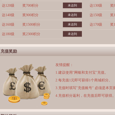
达120级
奖700积分
未达到
达130级
奖
达140级
奖900积分
未达到
达150级
奖
达160级
奖1500积分
未达到
达170级
奖
达180级
奖2300积分
未达到
充值奖励
友情提醒：
1.建议使用"网银和支付宝"充值。
2.每充值1元即可获得1个商城积分。
3.充值时填写"充值账号" 必须是本
4.充值积分返利，在充值后即可获得