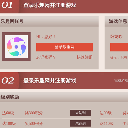
乐趣网账号
游戏信息
Hi，您好！
卧龙吟
登录乐趣网
忘记密码？
快速注册
提示：只有
完成游戏
级别奖励
达60级
奖300积分
未达到
达90级
奖
达100级
奖500积分
未达到
达110级
奖