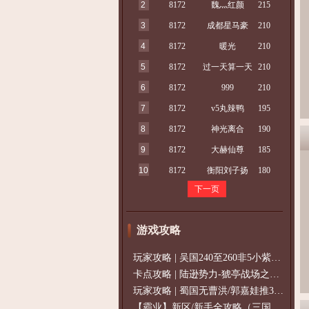
2
8172
魏灬红颜
215
3
8172
成都星马豪
210
4
8172
暖光
210
5
8172
过一天算一天
210
6
8172
999
210
7
8172
v5丸辣鸭
195
8
8172
神光离合
190
9
8172
大赫仙尊
185
10
8172
衡阳刘子扬
180
下一页
游戏攻略
玩家攻略 | 吴国240至260非5小紫过策免
卡点攻略 | 陆逊势力-猇亭战场之陆逊
玩家攻略 | 蜀国无曹洪/郭嘉娃推375级，
【霸业】新区/新手全攻略（三国通用）2