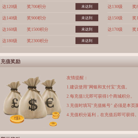
达120级
奖700积分
未达到
达130级
奖
达140级
奖900积分
未达到
达150级
奖
达160级
奖1500积分
未达到
达170级
奖
达180级
奖2300积分
未达到
充值奖励
友情提醒：
1.建议使用"网银和支付宝"充值。
2.每充值1元即可获得1个商城积分。
3.充值时填写"充值账号" 必须是本
4.充值积分返利，在充值后即可获得