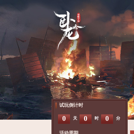
试玩倒计时
0
0
0
天
时
分
活动周期