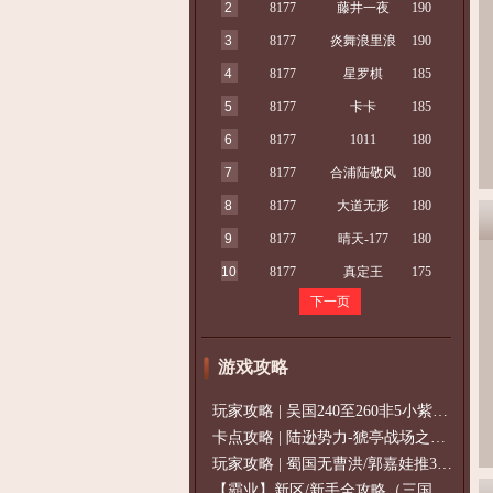
2
8177
藤井一夜
190
3
8177
炎舞浪里浪
190
4
8177
星罗棋
185
5
8177
卡卡
185
6
8177
1011
180
7
8177
合浦陆敬风
180
8
8177
大道无形
180
9
8177
晴天-177
180
10
8177
真定王
175
下一页
游戏攻略
玩家攻略 | 吴国240至260非5小紫过策免
卡点攻略 | 陆逊势力-猇亭战场之陆逊
玩家攻略 | 蜀国无曹洪/郭嘉娃推375级，
【霸业】新区/新手全攻略（三国通用）2