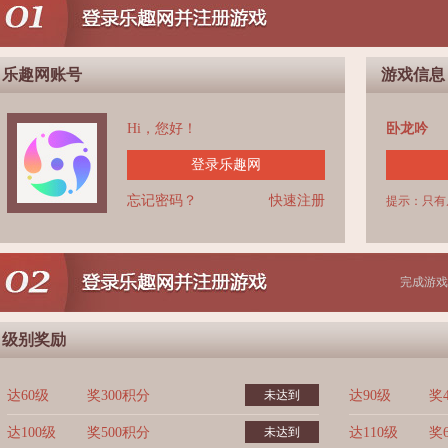
乐趣网账号
游戏信息
Hi，您好！
卧龙吟
登录乐趣网
忘记密码？
快速注册
提示：只有
完成游戏
级别奖励
达60级
奖300积分
未达到
达90级
奖
达100级
奖500积分
未达到
达110级
奖