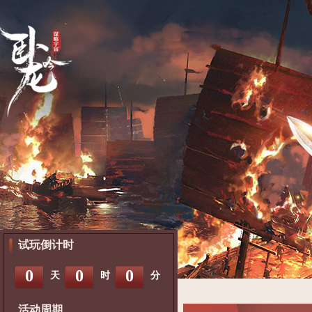
试玩倒计时
0
0
0
天
时
分
活动周期