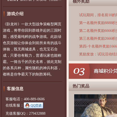
额外奖励
游戏介绍
试玩期间，排名前10
第一名额外奖励8888积
《卧龙吟》一款大型战争策略型网页
游戏，将带你回到群雄并起的三国时
第二名额外奖励6666积
期，感受最纯粹的战争游戏。此款绿
第三名额外奖励2666积
色页游能让你体会到前所未有的战斗
第四-十名额外奖励166
体验，既无商城道具，也无宝石合
奖励发放：试玩活动结
成，只要你有毅力，普通玩家也能称
霸。一骑当千的历史名将，彼此克制
的各系兵种，属性随机的神兵利器，
都将是你争霸天下的制胜筹码。
热门奖品
客服信息
客服电话：400-889-0606
在线客服：
充值客服QQ：279432888