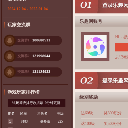
2024.12.04 - 2025.01.04
乐趣网账号
玩家交流群
Hi，
交流群1
100680533
交流群2
121998044
忘记密
交流群3
131124933
游戏玩家排行榜
级别奖励
试玩等级排行数据每10分钟更新
达60级
奖300积分
排名
区服
角色名
等级
1
8183
慕慕慕
225
达100级
奖500积分