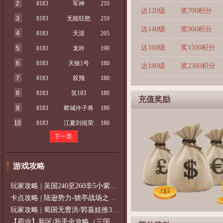
2
8183
军神
210
达120级
奖700积分
3
8183
无能狂怒
210
达140级
奖900积分
4
8183
天涯
205
达160级
奖1500积分
5
8183
龙吟
190
6
8183
天狼1号
180
达180级
奖2300积分
7
8183
双飛
180
8
8183
笑183
180
充值奖励
9
8183
邺城许子将
180
10
8183
江夏刘祖荣
180
下一页
游戏攻略
玩家攻略 | 吴国240至260非5小紫过策免
卡点攻略 | 陆逊势力-猇亭战场之陆逊
玩家攻略 | 蜀国无曹洪/郭嘉娃推375级，
【霸业】新区/新手全攻略（三国通用）2