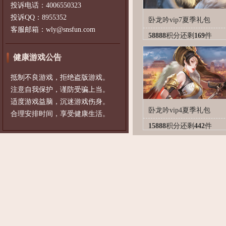
投诉电话：4006550323
投诉QQ：8955352
卧龙吟vip7夏季礼包
客服邮箱：wly@snsfun.com
58888
积分
还剩
169
件
健康游戏公告
抵制不良游戏，拒绝盗版游戏。
注意自我保护，谨防受骗上当。
适度游戏益脑，沉迷游戏伤身。
卧龙吟vip4夏季礼包
合理安排时间，享受健康生活。
15888
积分
还剩
442
件