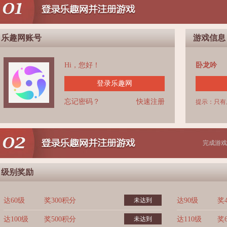
乐趣网账号
游戏信息
Hi，您好！
卧龙吟
登录乐趣网
忘记密码？
快速注册
提示：只有
完成游戏
级别奖励
达60级
奖300积分
未达到
达90级
奖
达100级
奖500积分
未达到
达110级
奖