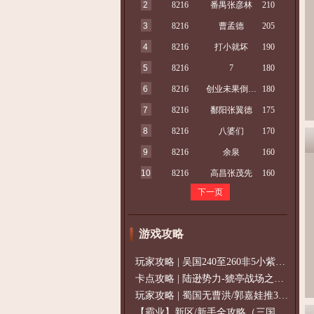
2
8216
番禺张彦林
210
3
8216
曹孟德
205
4
8216
打小就坏
190
5
8216
7
180
6
8216
创业未果倒b下海
180
7
8216
鄱阳张翼德
175
8
8216
八婆们
170
9
8216
余泉
160
10
8216
高昌张茂先
160
下一页
游戏攻略
玩家攻略 | 吴国240至260非5小紫过策免
卡点攻略 | 陆逊势力-猇亭战场之陆逊
玩家攻略 | 蜀国无曹洪/郭嘉娃推375级，
【霸业】新区/新手全攻略（三国通用）2