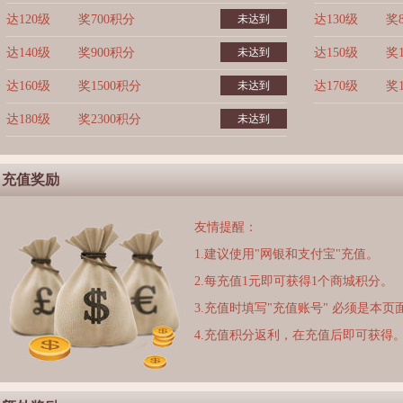
达120级
奖700积分
未达到
达130级
奖
达140级
奖900积分
未达到
达150级
奖
达160级
奖1500积分
未达到
达170级
奖
达180级
奖2300积分
未达到
充值奖励
友情提醒：
1.建议使用"网银和支付宝"充值。
2.每充值1元即可获得1个商城积分。
3.充值时填写"充值账号" 必须是本
4.充值积分返利，在充值后即可获得