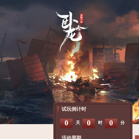
试玩倒计时
0
0
0
天
时
分
活动周期