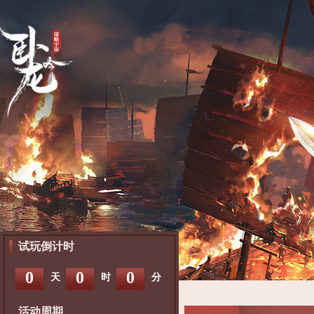
试玩倒计时
0
0
0
天
时
分
活动周期