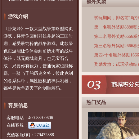
额外奖励
游戏介绍
试玩期间，排名前10
第一名额外奖励8888积
《卧龙吟》一款大型战争策略型网页
游戏，将带你回到群雄并起的三国时
第二名额外奖励6666积
期，感受最纯粹的战争游戏。此款绿
第三名额外奖励2666积
色页游能让你体会到前所未有的战斗
第四-十名额外奖励166
体验，既无商城道具，也无宝石合
奖励发放：试玩活动结
成，只要你有毅力，普通玩家也能称
霸。一骑当千的历史名将，彼此克制
的各系兵种，属性随机的神兵利器，
都将是你争霸天下的制胜筹码。
热门奖品
客服信息
客服电话：400-889-0606
在线客服：
充值客服QQ：279432888