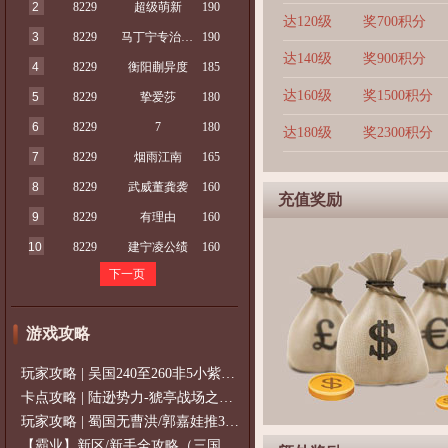
2
8229
超级萌新
190
达120级
奖700积分
3
8229
马丁宁专治魏延
190
达140级
奖900积分
4
8229
衡阳蒯异度
185
达160级
奖1500积分
5
8229
挚爱莎
180
6
8229
7
180
达180级
奖2300积分
7
8229
烟雨江南
165
8
8229
武威董龚袭
160
充值奖励
9
8229
有理由
160
10
8229
建宁凌公绩
160
下一页
游戏攻略
玩家攻略 | 吴国240至260非5小紫过策免
卡点攻略 | 陆逊势力-猇亭战场之陆逊
玩家攻略 | 蜀国无曹洪/郭嘉娃推375级，
【霸业】新区/新手全攻略（三国通用）2