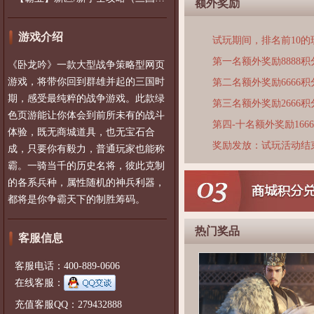
额外奖励
游戏介绍
试玩期间，排名前10
第一名额外奖励8888积
《卧龙吟》一款大型战争策略型网页
游戏，将带你回到群雄并起的三国时
第二名额外奖励6666积
期，感受最纯粹的战争游戏。此款绿
第三名额外奖励2666积
色页游能让你体会到前所未有的战斗
第四-十名额外奖励166
体验，既无商城道具，也无宝石合
奖励发放：试玩活动结
成，只要你有毅力，普通玩家也能称
霸。一骑当千的历史名将，彼此克制
的各系兵种，属性随机的神兵利器，
都将是你争霸天下的制胜筹码。
热门奖品
客服信息
客服电话：400-889-0606
在线客服：
充值客服QQ：279432888