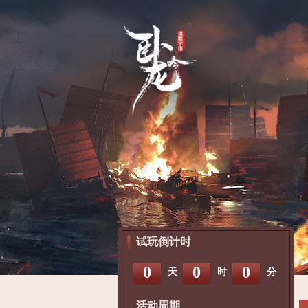
试玩倒计时
0
0
0
天
时
分
活动周期