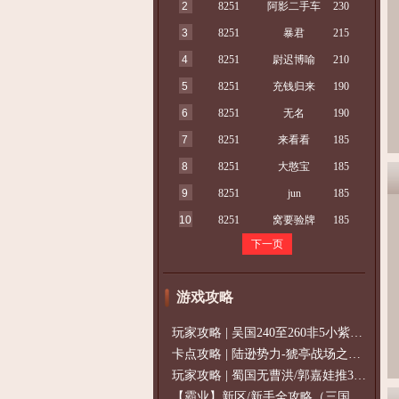
2
8251
阿影二手车
230
3
8251
暴君
215
4
8251
尉迟博喻
210
5
8251
充钱归来
190
6
8251
无名
190
7
8251
来看看
185
8
8251
大憨宝
185
9
8251
jun
185
10
8251
窝要验牌
185
下一页
游戏攻略
玩家攻略 | 吴国240至260非5小紫过策免
卡点攻略 | 陆逊势力-猇亭战场之陆逊
玩家攻略 | 蜀国无曹洪/郭嘉娃推375级，
【霸业】新区/新手全攻略（三国通用）2