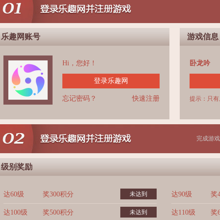
乐趣网账号
游戏信息
Hi，您好！
卧龙吟
登录乐趣网
忘记密码？
快速注册
提示：只有
完成游戏
级别奖励
达60级
奖300积分
未达到
达90级
奖
达100级
奖500积分
未达到
达110级
奖