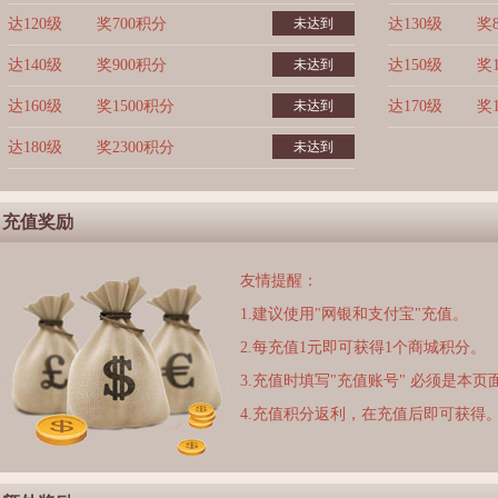
达120级
奖700积分
未达到
达130级
奖
达140级
奖900积分
未达到
达150级
奖
达160级
奖1500积分
未达到
达170级
奖
达180级
奖2300积分
未达到
充值奖励
友情提醒：
1.建议使用"网银和支付宝"充值。
2.每充值1元即可获得1个商城积分。
3.充值时填写"充值账号" 必须是本
4.充值积分返利，在充值后即可获得